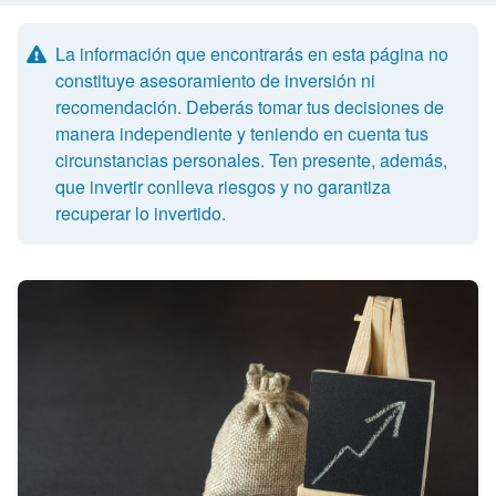
La información que encontrarás en esta página no
constituye asesoramiento de inversión ni
recomendación. Deberás tomar tus decisiones de
manera independiente y teniendo en cuenta tus
circunstancias personales. Ten presente, además,
que invertir conlleva riesgos y no garantiza
recuperar lo invertido.