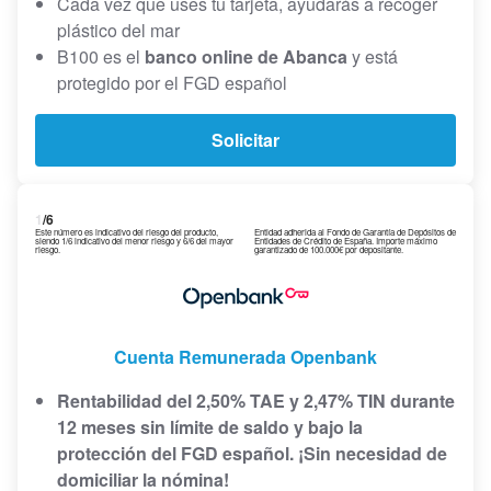
Cada vez que uses tu tarjeta, ayudarás a recoger
plástico del mar
B100 es el
banco online de Abanca
y está
protegido por el FGD español
Solicitar
1
/6
Este número es indicativo del riesgo del producto,
Entidad adherida al Fondo de Garantía de Depósitos de
siendo 1/6 indicativo del menor riesgo y 6/6 del mayor
Entidades de Crédito de España. Importe máximo
riesgo.
garantizado de 100.000€ por depositante.
Cuenta Remunerada Openbank
Rentabilidad del 2,50% TAE y 2,47% TIN durante
12 meses sin límite de saldo y bajo la
protección del FGD español. ¡Sin necesidad de
domiciliar la nómina!