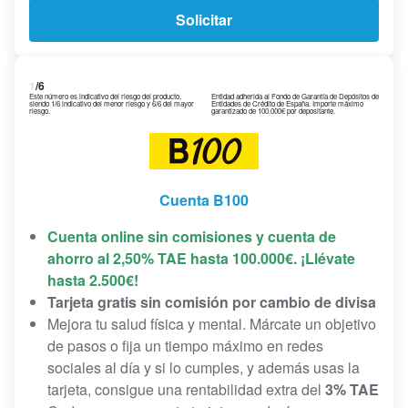
Solicitar
1
/6
Este número es indicativo del riesgo del producto,
Entidad adherida al Fondo de Garantía de Depósitos de
siendo 1/6 indicativo del menor riesgo y 6/6 del mayor
Entidades de Crédito de España. Importe máximo
riesgo.
garantizado de 100.000€ por depositante.
Cuenta B100
Cuenta online sin comisiones y cuenta de
ahorro al 2,50% TAE hasta 100.000€. ¡Llévate
hasta 2.500€!
Tarjeta gratis sin comisión por cambio de divisa
Mejora tu salud física y mental. Márcate un objetivo
de pasos o fija un tiempo máximo en redes
sociales al día y si lo cumples, y además usas la
tarjeta, consigue una rentabilidad extra del
3% TAE