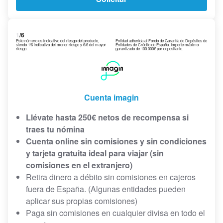
1
/6
Este número es indicativo del riesgo del producto,
Entidad adherida al Fondo de Garantía de Depósitos de
siendo 1/6 indicativo del menor riesgo y 6/6 del mayor
Entidades de Crédito de España. Importe máximo
riesgo.
garantizado de 100.000€ por depositante.
Cuenta imagin
Llévate hasta 250€ netos de recompensa si
traes tu nómina
Cuenta online sin comisiones y sin condiciones
y tarjeta gratuita ideal para viajar (sin
comisiones en el extranjero)
Retira dinero a débito sin comisiones en cajeros
fuera de España. (Algunas entidades pueden
aplicar sus propias comisiones)
Paga sin comisiones en cualquier divisa en todo el