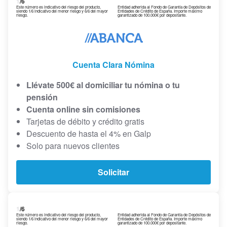
1
/6
Este número es indicativo del riesgo del producto,
Entidad adherida al Fondo de Garantía de Depósitos de
siendo 1/6 indicativo del menor riesgo y 6/6 del mayor
Entidades de Crédito de España. Importe máximo
riesgo.
garantizado de 100.000€ por depositante.
Cuenta Clara Nómina
Llévate 500€ al domiciliar tu nómina o tu
pensión
Cuenta online sin comisiones
Tarjetas de débito y crédito gratis
Descuento de hasta el 4% en Galp
Solo para nuevos clientes
Solicitar
1
/6
Este número es indicativo del riesgo del producto,
Entidad adherida al Fondo de Garantía de Depósitos de
siendo 1/6 indicativo del menor riesgo y 6/6 del mayor
Entidades de Crédito de España. Importe máximo
riesgo.
garantizado de 100.000€ por depositante.