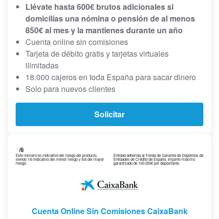
Llévate hasta 600€ brutos adicionales si
domicilias una nómina o pensión de al menos
850€ al mes y la mantienes durante un año
Cuenta online sin comisiones
Tarjeta de débito gratis y tarjetas virtuales
ilimitadas
18.000 cajeros en toda España para sacar dinero
Solo para nuevos clientes
Solicitar
1
/6
Este número es indicativo del riesgo del producto,
Entidad adherida al Fondo de Garantía de Depósitos de
siendo 1/6 indicativo del menor riesgo y 6/6 del mayor
Entidades de Crédito de España. Importe máximo
riesgo.
garantizado de 100.000€ por depositante.
Cuenta Online Sin Comisiones CaixaBank