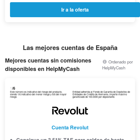
Ir a la oferta
Las mejores cuentas de España
Mejores cuentas sin comisiones
Ordenado por
disponibles en HelpMyCash
HelpMyCash
1
/6
Este número es indicativo del riesgo del producto,
Entidad adherida al Fondo de Garantía de Depósitos de
siendo 1/6 indicativo del menor riesgo y 6/6 del mayor
Entidades de Crédito de Alemania. Importe máximo
riesgo.
garantizado de 100.000€ por depositante.
Cuenta Revolut
Consigue un 3,51% TAE para saldos de hasta