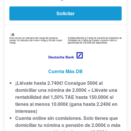
Solicitar
1
/6
Este número es indicativo del riesgo del producto,
Entidad adherida al Fondo de Garantía de Depósitos de
siendo 1/6 indicativo del menor riesgo y 6/6 del mayor
Entidades de Crédito de España. Importe máximo
riesgo.
garantizado de 100.000€ por depositante.
Cuenta Más DB
¡Llévate hasta 2.740€! Consigue 500€ al
domiciliar una nómina de 2.000€ + Llévate una
rentabilidad del 1,50% TAE hasta 150.000€ si
tienes al menos 10.000€ (g
ana hasta 2.240€ en
intereses)
Cuenta online sin comisiones. Solo tienes que
domiciliar tu nómina o pensión de 2.000€ o más