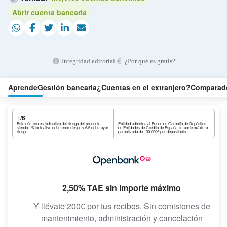
Abrir cuenta bancaria
Integridad editorial
¿Por qué es gratis?
Aprende
Gestión bancaria
¿Cuentas en el extranjero?
Comparado
1
/6
Este número es indicativo del riesgo del producto,
Entidad adherida al Fondo de Garantía de Depósitos
siendo 1/6 indicativo del menor riesgo y 6/6 del mayor
de Entidades de Crédito de España. Importe máximo
riesgo.
garantizado de 100.000€ por depositante.
2,50% TAE sin importe máximo
Y llévate 200€ por tus recibos. Sin comisiones de
mantenimiento, administración y cancelación