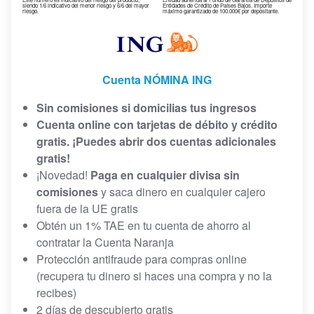
siendo 1/6 indicativo del menor riesgo y 6/6 del mayor
Entidades de Crédito de Países Bajos. Importe
riesgo.
máximo garantizado de 100.000€ por depositante.
Cuenta NÓMINA ING
Sin comisiones si domicilias tus ingresos
Cuenta online con tarjetas de débito y crédito
gratis. ¡Puedes abrir dos cuentas adicionales
gratis!
¡Novedad!
Paga en cualquier divisa sin
comisiones
y saca dinero en cualquier cajero
fuera de la UE gratis
Obtén un 1% TAE en tu cuenta de ahorro al
contratar la Cuenta Naranja
Protección antifraude para compras online
(recupera tu dinero si haces una compra y no la
recibes)
2 días de descubierto gratis