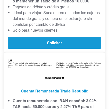
o mantener un saldo de al menos 10.000€
Tarjetas de débito y crédito gratis
¡Ideal para viajar! Saca dinero en todos los cajeros
del mundo gratis y compra en el extranjero sin
comisión por cambio de divisa
Solo para nuevos clientes
Solicitar
1
/6
Este número es indicativo del riesgo del producto,
Entidad adherida al Fondo de Garantía de Depósitos de
siendo 1/6 indicativo del menor riesgo y 6/6 del mayor
Entidades de Crédito de Alemania. Importe máximo
riesgo.
garantizado de 100.000€ por depositante.
Cuenta Remunerada Trade Republic
Cuenta remunerada con IBAN español: 3,04%
TAE hasta 50.000 euros y 2,27% TAE para el