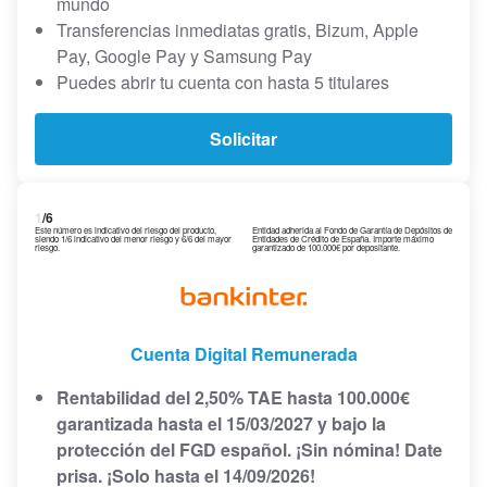
mundo
Transferencias inmediatas gratis, Bizum, Apple
Pay, Google Pay y Samsung Pay
Puedes abrir tu cuenta con hasta 5 titulares
Solicitar
1
/6
Este número es indicativo del riesgo del producto,
Entidad adherida al Fondo de Garantía de Depósitos de
siendo 1/6 indicativo del menor riesgo y 6/6 del mayor
Entidades de Crédito de España. Importe máximo
riesgo.
garantizado de 100.000€ por depositante.
Cuenta Digital Remunerada
Rentabilidad del 2,50% TAE hasta 100.000€
garantizada hasta el 15/03/2027 y bajo la
protección del FGD español. ¡Sin nómina! Date
prisa. ¡Solo hasta el 14/09/2026!