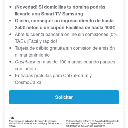
¡Novedad! Si domicilias tu nómina podrás
llevarte una Smart TV Samsung
O bien, conseguir un ingreso directo de hasta
250€ netos o un cupón Facilitea de hasta 400€
Abre tu cuenta bancaria online sin comisiones (0%
TAE). ¡Fácil y rápido!
Tarjeta de débito gratuita sin comisión de emisión
ni mantenimiento
Cashback
en más de 100 marcas cuando pagues
con tarjeta
Entradas gratuitas para CaixaForum y
CosmoCaixa
Solicitar
1
/6
Este número es indicativo del riesgo del producto,
Entidad adherida al Fondo de Garantía de Depósitos de
siendo 1/6 indicativo del menor riesgo y 6/6 del mayor
Entidades de Crédito de España. Importe máximo
riesgo.
garantizado de 100.000€ por depositante.