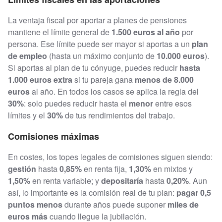
La ventaja fiscal por aportar a planes de pensiones
mantiene el límite general de
1.500 euros al año
por
persona. Ese límite puede ser mayor si aportas a un
plan
de empleo
(hasta un máximo conjunto de
10.000 euros
).
Si aportas al plan de tu cónyuge, puedes reducir
hasta
1.000 euros extra
si tu pareja gana
menos de 8.000
euros
al año. En todos los casos se aplica la regla del
30%
: solo puedes reducir hasta el
menor
entre esos
límites y el
30%
de tus rendimientos del trabajo.
Comisiones máximas
En costes, los topes legales de comisiones siguen siendo:
gestión
hasta
0,85%
en renta fija,
1,30%
en mixtos y
1,50%
en renta variable; y
depositaría
hasta
0,20%
. Aun
así, lo importante es la comisión real de tu plan:
pagar 0,5
puntos menos
durante años puede suponer
miles de
euros más
cuando llegue la jubilación.