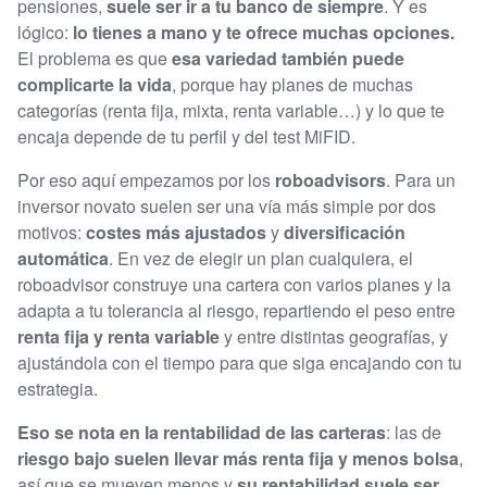
pensiones,
suele ser ir a tu banco de siempre
. Y es
lógico:
lo tienes a mano y te ofrece muchas opciones.
El problema es que
esa variedad también puede
complicarte la vida
, porque hay planes de muchas
categorías (renta fija, mixta, renta variable…) y lo que te
encaja depende de tu perfil y del test MiFID.
Por eso aquí empezamos por los
roboadvisors
. Para un
inversor novato suelen ser una vía más simple por dos
motivos:
costes más ajustados
y
diversificación
automática
. En vez de elegir un plan cualquiera, el
roboadvisor construye una cartera con varios planes y la
adapta a tu tolerancia al riesgo, repartiendo el peso entre
renta fija y renta variable
y entre distintas geografías, y
ajustándola con el tiempo para que siga encajando con tu
estrategia.
Eso se nota en la rentabilidad de las carteras
: las de
riesgo bajo suelen llevar más renta fija y menos bolsa
,
así que se mueven menos y
su rentabilidad suele ser