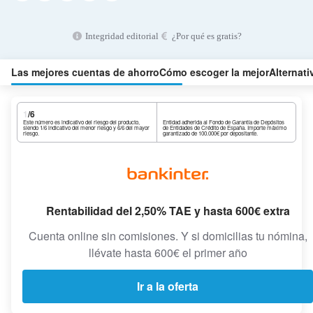
Integridad editorial
¿Por qué es gratis?
Las mejores cuentas de ahorro
Cómo escoger la mejor
Alternati
1
/6
Este número es indicativo del riesgo del producto,
Entidad adherida al Fondo de Garantía de Depósitos
siendo 1/6 indicativo del menor riesgo y 6/6 del mayor
de Entidades de Crédito de España. Importe máximo
riesgo.
garantizado de 100.000€ por depositante.
Rentabilidad del 2,50% TAE y hasta 600€ extra
Cuenta online sin comisiones. Y si domicilias tu nómina,
llévate hasta 600€ el primer año
Ir a la oferta