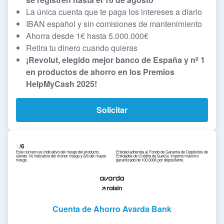
La única cuenta que te paga los intereses a diario
IBAN español y sin comisiones de mantenimiento
Ahorra desde 1€ hasta 5.000.000€
Retira tu dinero cuando quieras
¡Revolut, elegido mejor banco de España y nº 1
en productos de ahorro en los Premios
HelpMyCash 2025!
Solicitar
1
/6
Este número es indicativo del riesgo del producto,
Entidad adherida al Fondo de Garantía de Depósitos de
siendo 1/6 indicativo del menor riesgo y 6/6 del mayor
Entidades de Crédito de Suecia. Importe máximo
riesgo.
garantizado de 100.000€ por depositante.
Cuenta de Ahorro Avarda Bank