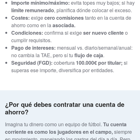
Importe mínimo/máximo:
evita topes muy bajos; si hay
límite remunerado
, planifica dónde colocar el exceso.
Costes:
exige
cero comisiones
tanto en la cuenta de
ahorro como en la
asociada.
Condiciones:
confirma si exige
ser nuevo cliente
o
cumplir requisitos.
Pago de intereses:
mensual vs. diario/semanal/anual:
no cambia la TAE, pero sí tu
flujo de caja
.
Seguridad (FGD):
cobertura
100.000€ por titular;
si
superas ese importe, diversifica por entidades.
¿Por qué debes contratar una cuenta de
ahorro?
Imagina tu dinero como un equipo de fútbol.
Tu cuenta
corriente es como los jugadores en el campo,
siempre
en movimiento, manejando los gastos del día a día. Pero