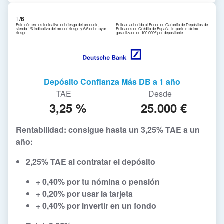
1
/6
Este número es indicativo del riesgo del producto,
Entidad adherida al Fondo de Garantía de Depósitos de
siendo 1/6 indicativo del menor riesgo y 6/6 del mayor
Entidades de Crédito de España. Importe máximo
riesgo.
garantizado de 100.000€ por depositante.
Depósito Confianza Más DB a 1 año
TAE
Desde
3,25 %
25.000 €
Rentabilidad: consigue hasta un 3,25% TAE a un
año:
2,25% TAE al contratar el depósito
+ 0,40% por tu nómina o pensión
+ 0,20% por usar la tarjeta
+ 0,40% por invertir en un fondo