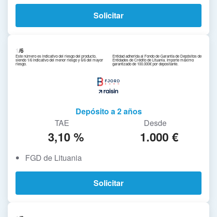
Solicitar
1
/6
Este número es indicativo del riesgo del producto,
Entidad adherida al Fondo de Garantía de Depósitos de
siendo 1/6 indicativo del menor riesgo y 6/6 del mayor
Entidades de Crédito de Lituania. Importe máximo
riesgo.
garantizado de 100.000€ por depositante.
Depósito a 2 años
TAE
Desde
3,10 %
1.000 €
FGD de Lituania
Solicitar