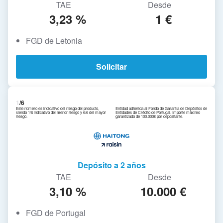
TAE
Desde
3,23 %
1 €
FGD de Letonia
Solicitar
1
/6
Este número es indicativo del riesgo del producto,
Entidad adherida al Fondo de Garantía de Depósitos de
siendo 1/6 indicativo del menor riesgo y 6/6 del mayor
Entidades de Crédito de Portugal. Importe máximo
riesgo.
garantizado de 100.000€ por depositante.
Depósito a 2 años
TAE
Desde
3,10 %
10.000 €
FGD de Portugal