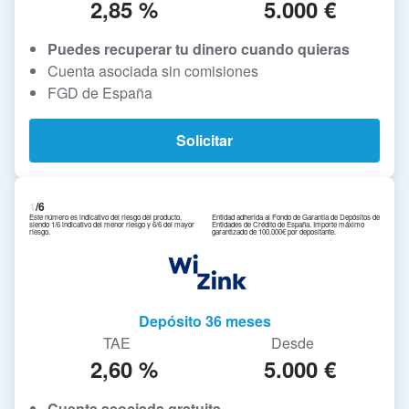
2,85 %
5.000 €
Puedes recuperar tu dinero cuando quieras
Cuenta asociada sin comisiones
FGD de España
Solicitar
1
/6
Este número es indicativo del riesgo del producto,
Entidad adherida al Fondo de Garantía de Depósitos de
siendo 1/6 indicativo del menor riesgo y 6/6 del mayor
Entidades de Crédito de España. Importe máximo
riesgo.
garantizado de 100.000€ por depositante.
Depósito 36 meses
TAE
Desde
2,60 %
5.000 €
Cuenta asociada gratuita