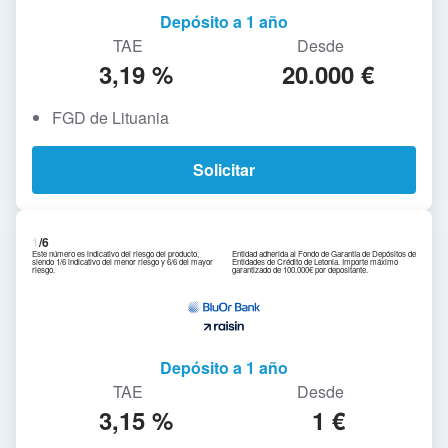
Depósito a 1 año
TAE
Desde
3,19 %
20.000 €
FGD de Lituania
Solicitar
1
/6
Este número es indicativo del riesgo del producto,
Entidad adherida al Fondo de Garantía de Depósitos de
siendo 1/6 indicativo del menor riesgo y 6/6 del mayor
Entidades de Crédito de Letonia. Importe máximo
riesgo.
garantizado de 100.000€ por depositante.
Depósito a 1 año
TAE
Desde
3,15 %
1 €