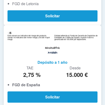
FGD de Letonia
Solicitar
1
/6
Este número es indicativo del riesgo del producto,
Entidad adherida al Fondo de Garantía de Depósitos de
siendo 1/6 indicativo del menor riesgo y 6/6 del mayor
Entidades de Crédito de España. Importe máximo
riesgo.
garantizado de 100.000€ por depositante.
Depósito a 1 año
TAE
Desde
2,75 %
15.000 €
FGD de España
Solicitar