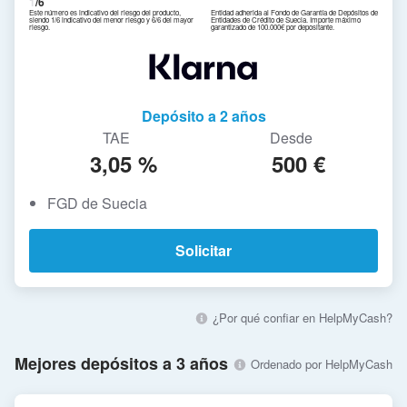
1
/6
Este número es indicativo del riesgo del producto,
Entidad adherida al Fondo de Garantía de Depósitos de
siendo 1/6 indicativo del menor riesgo y 6/6 del mayor
Entidades de Crédito de Suecia. Importe máximo
riesgo.
garantizado de 100.000€ por depositante.
Depósito a 2 años
TAE
Desde
3,05 %
500 €
FGD de Suecia
Solicitar
¿Por qué confiar en HelpMyCash?
Mejores depósitos a 3 años
Ordenado por HelpMyCash