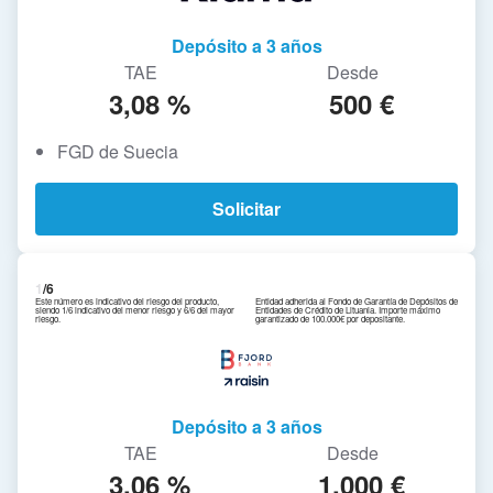
Depósito a 3 años
TAE
Desde
3,08 %
500 €
FGD de Suecia
Solicitar
1
/6
Este número es indicativo del riesgo del producto,
Entidad adherida al Fondo de Garantía de Depósitos de
siendo 1/6 indicativo del menor riesgo y 6/6 del mayor
Entidades de Crédito de Lituania. Importe máximo
riesgo.
garantizado de 100.000€ por depositante.
Depósito a 3 años
TAE
Desde
3,06 %
1.000 €