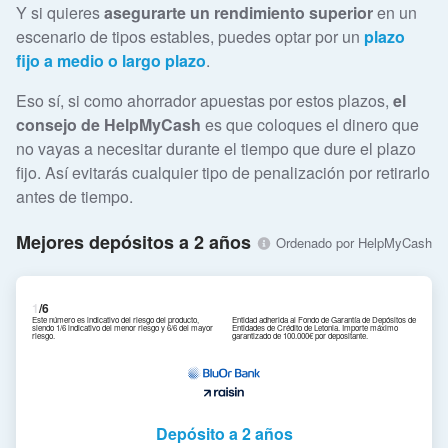
Y si quieres
asegurarte un rendimiento superior
en un
escenario de tipos estables, puedes optar por un
plazo
fijo a medio o largo plazo
.
Eso sí, si como ahorrador apuestas por estos plazos,
el
consejo de HelpMyCash
es que coloques el dinero que
no vayas a necesitar durante el tiempo que dure el plazo
fijo. Así evitarás cualquier tipo de penalización por retirarlo
antes de tiempo.
Mejores depósitos a 2 años
Ordenado por HelpMyCash
1
/6
Este número es indicativo del riesgo del producto,
Entidad adherida al Fondo de Garantía de Depósitos de
siendo 1/6 indicativo del menor riesgo y 6/6 del mayor
Entidades de Crédito de Letonia. Importe máximo
riesgo.
garantizado de 100.000€ por depositante.
Depósito a 2 años