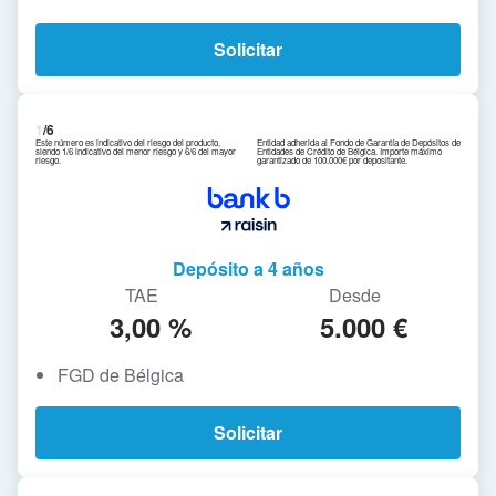
Solicitar
1
/6
Este número es indicativo del riesgo del producto,
Entidad adherida al Fondo de Garantía de Depósitos de
siendo 1/6 indicativo del menor riesgo y 6/6 del mayor
Entidades de Crédito de Bélgica. Importe máximo
riesgo.
garantizado de 100.000€ por depositante.
Depósito a 4 años
TAE
Desde
3,00 %
5.000 €
FGD de Bélgica
Solicitar