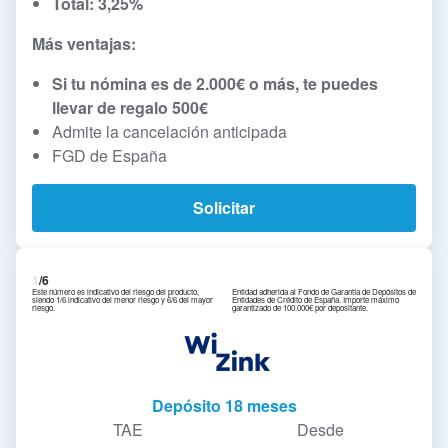
Total: 3,25%
Más ventajas:
Si tu nómina es de 2.000€ o más, te puedes
llevar de regalo 500€
Admite la cancelación anticipada
FGD de España
Solicitar
1
/6
Este número es indicativo del riesgo del producto,
Entidad adherida al Fondo de Garantía de Depósitos de
siendo 1/6 indicativo del menor riesgo y 6/6 del mayor
Entidades de Crédito de España. Importe máximo
riesgo.
garantizado de 100.000€ por depositante.
Depósito 18 meses
TAE
Desde