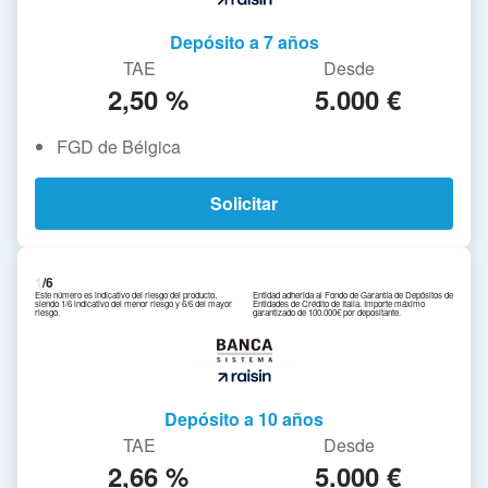
Depósito a 7 años
TAE
Desde
2,50 %
5.000 €
FGD de Bélgica
Solicitar
1
/6
Este número es indicativo del riesgo del producto,
Entidad adherida al Fondo de Garantía de Depósitos de
siendo 1/6 indicativo del menor riesgo y 6/6 del mayor
Entidades de Crédito de Italia. Importe máximo
riesgo.
garantizado de 100.000€ por depositante.
Depósito a 10 años
TAE
Desde
2,66 %
5.000 €