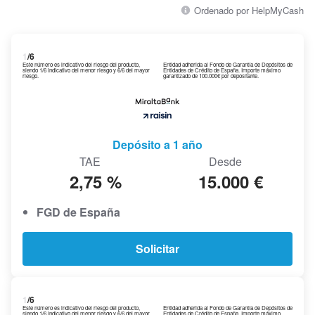
Ordenado por HelpMyCash
1
/6
Este número es indicativo del riesgo del producto,
Entidad adherida al Fondo de Garantía de Depósitos de
siendo 1/6 indicativo del menor riesgo y 6/6 del mayor
Entidades de Crédito de España. Importe máximo
riesgo.
garantizado de 100.000€ por depositante.
Depósito a 1 año
TAE
Desde
2,75 %
15.000 €
FGD de España
Solicitar
1
/6
Este número es indicativo del riesgo del producto,
Entidad adherida al Fondo de Garantía de Depósitos de
siendo 1/6 indicativo del menor riesgo y 6/6 del mayor
Entidades de Crédito de España. Importe máximo