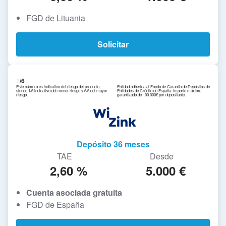
FGD de Lituania
Solicitar
1
/6
Este número es indicativo del riesgo del producto,
Entidad adherida al Fondo de Garantía de Depósitos de
siendo 1/6 indicativo del menor riesgo y 6/6 del mayor
Entidades de Crédito de España. Importe máximo
riesgo.
garantizado de 100.000€ por depositante.
Depósito 36 meses
TAE
Desde
2,60 %
5.000 €
Cuenta asociada gratuita
FGD de España