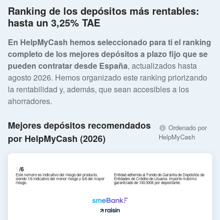
Ranking de los depósitos más rentables:
hasta un 3,25% TAE
En HelpMyCash hemos seleccionado para ti el ranking
completo de los mejores depósitos a plazo fijo que se
pueden contratar desde España
, actualizados hasta
agosto 2026. Hemos organizado este ranking priorizando
la rentabilidad y, además, que sean accesibles a los
ahorradores.
Mejores depósitos recomendados
Ordenado por
por HelpMyCash (2026)
HelpMyCash
1
/6
Este número es indicativo del riesgo del producto,
Entidad adherida al Fondo de Garantía de Depósitos de
siendo 1/6 indicativo del menor riesgo y 6/6 del mayor
Entidades de Crédito de Lituania. Importe máximo
riesgo.
garantizado de 100.000€ por depositante.