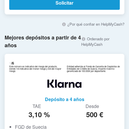
Solicitar
¿Por qué confiar en HelpMyCash?
Mejores depósitos a partir de 4
Ordenado por
años
HelpMyCash
1
/6
Este número es indicativo del riesgo del producto,
Entidad adherida al Fondo de Garantía de Depósitos de
siendo 1/6 indicativo del menor riesgo y 6/6 del mayor
Entidades de Crédito de Suecia. Importe máximo
riesgo.
garantizado de 100.000€ por depositante.
Depósito a 4 años
TAE
Desde
3,10 %
500 €
FGD de Suecia