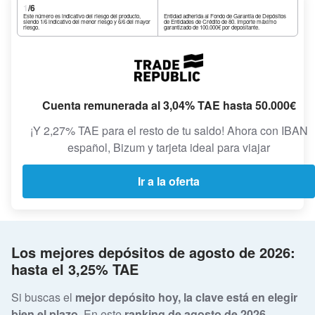
1
/6
Este número es indicativo del riesgo del producto,
Entidad adherida al Fondo de Garantía de Depósitos
siendo 1/6 indicativo del menor riesgo y 6/6 del mayor
de Entidades de Crédito de 80. Importe máximo
riesgo.
garantizado de 100.000€ por depositante.
Cuenta remunerada al 3,04% TAE hasta 50.000€
¡Y 2,27% TAE para el resto de tu saldo! Ahora con IBAN
español, Bizum y tarjeta ideal para viajar
Ir a la oferta
Los mejores depósitos de agosto de 2026:
hasta el 3,25% TAE
Si buscas el
mejor depósito hoy, la clave está en elegir
bien el plazo
. En este
ranking de agosto de 2026