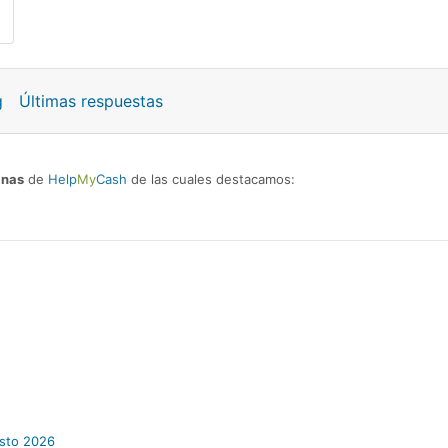
g
Últimas respuestas
inas
de
Help
My
Cash
de las cuales destacamos:
osto 2026