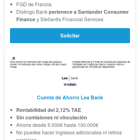
FGD de Francia
Distingo Bank
pertenece a Santander Consumer
Finance
y Stellantis Financial Services
Solicitar
1
/6
Este número es indicativo del riesgo del producto,
Entidad adherida al Fondo de Garantía de Depósitos de
siendo 1/6 indicativo del menor riesgo y 6/6 del mayor
Entidades de Crédito de Suecia. Importe máximo
riesgo.
garantizado de 100.000€ por depositante.
Cuenta de Ahorro Lea Bank
Rentabilidad del 2,12% TAE
Sin comisiones ni vinculación
Ahorra desde 5.000€ hasta 100.000€
No puedes hacer ingresos adicionales ni retiros
parciales