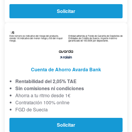
Solicitar
1
/6
Este número es indicativo del riesgo del producto,
Entidad adherida al Fondo de Garantía de Depósitos de
siendo 1/6 indicativo del menor riesgo y 6/6 del mayor
Entidades de Crédito de Suecia. Importe máximo
riesgo.
garantizado de 100.000€ por depositante.
Cuenta de Ahorro Avarda Bank
Rentabilidad del 2,05% TAE
Sin comisiones ni condiciones
Ahorra a tu ritmo desde 1€
Contratación 100% online
FGD de Suecia
Solicitar