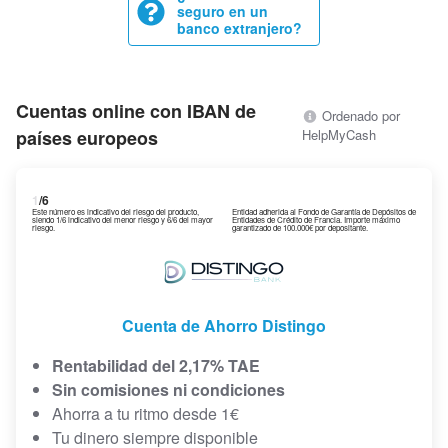
seguro en un
banco extranjero?
Cuentas online con IBAN de
Ordenado por
países europeos
HelpMyCash
1
/6
Este número es indicativo del riesgo del producto,
Entidad adherida al Fondo de Garantía de Depósitos de
siendo 1/6 indicativo del menor riesgo y 6/6 del mayor
Entidades de Crédito de Francia. Importe máximo
riesgo.
garantizado de 100.000€ por depositante.
Cuenta de Ahorro Distingo
Rentabilidad del 2,17% TAE
Sin comisiones ni condiciones
Ahorra a tu ritmo desde 1€
Tu dinero siempre disponible