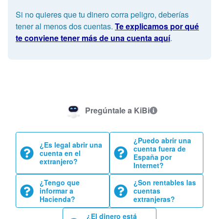
Si no quieres que tu dinero corra peligro, deberías
tener al menos dos cuentas.
Te explicamos por qué
te conviene tener más de una cuenta aquí
.
Pregúntale a KiBi
¿Puedo abrir una
¿Es legal abrir una
cuenta fuera de
cuenta en el
España por
extranjero?
Internet?
¿Tengo que
¿Son rentables las
informar a
cuentas
Hacienda?
extranjeras?
¿El dinero está