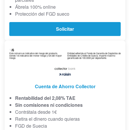
Ábrela 100% online
Protección del FGD sueco
Solicitar
1
/6
Este número es indicativo del riesgo del producto,
Entidad adherida al Fondo de Garantía de Depósitos de
siendo 1/6 indicativo del menor riesgo y 6/6 del mayor
Entidades de Crédito de Suecia. Importe máximo
riesgo.
garantizado de 100.000€ por depositante.
Cuenta de Ahorro Collector
Rentabilidad del 2,08% TAE
Sin comisiones ni condiciones
Contrátala desde 1€
Retira el dinero cuando quieras
FGD de Suecia