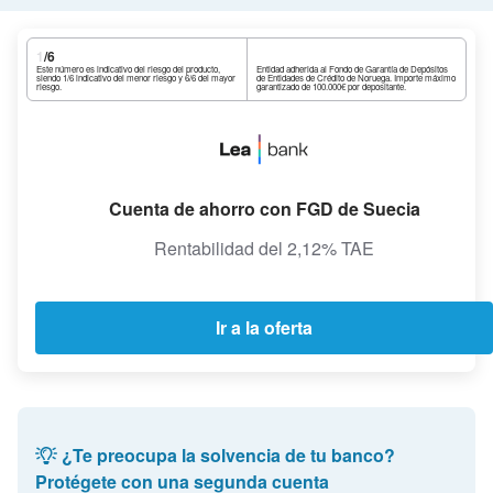
1
/6
Este número es indicativo del riesgo del producto,
Entidad adherida al Fondo de Garantía de Depósitos
siendo 1/6 indicativo del menor riesgo y 6/6 del mayor
de Entidades de Crédito de Noruega. Importe máximo
riesgo.
garantizado de 100.000€ por depositante.
Cuenta de ahorro con FGD de Suecia
Rentabilidad del 2,12% TAE
Ir a la oferta
¿Te preocupa la solvencia de tu banco?
Protégete con una segunda cuenta