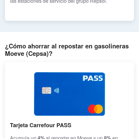
las estaciones de servicio del grupo Repsol.
¿Cómo ahorrar al repostar en gasolineras
Moeve (Cepsa)?
Tarjeta Carrefour PASS
Acumula un
4%
al repostar en Moeve y un
8%
en