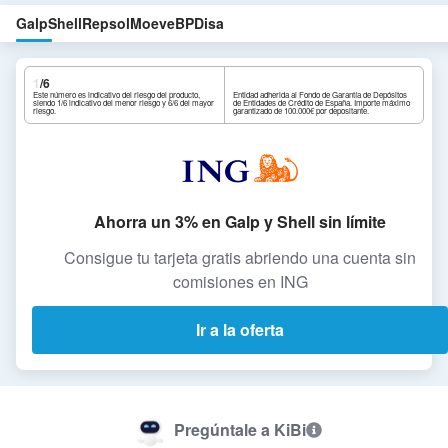
Galp
Shell
Repsol
Moeve
BP
Disa
1
/6
Este número es indicativo del riesgo del producto,
Entidad adherida al Fondo de Garantía de Depósitos
siendo 1/6 indicativo del menor riesgo y 6/6 del mayor
de Entidades de Crédito de España. Importe máximo
riesgo.
garantizado de 100.000€ por depositante.
Ahorra un 3% en Galp y Shell sin límite
Consigue tu tarjeta gratis abriendo una cuenta sin
comisiones en ING
Ir a la oferta
Pregúntale a KiBi