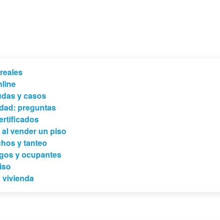
reales
nline
udas y casos
edad: preguntas
ertificados
 al vender un piso
chos y tanteo
rgos y ocupantes
iso
 vivienda