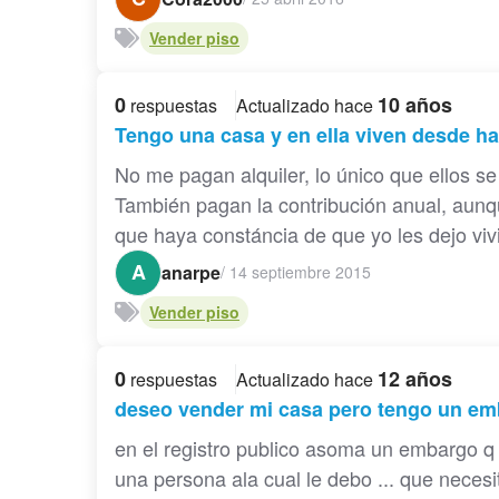
Vender piso
0
10 años
respuestas
Actualizado hace
Tengo una casa y en ella viven desde ha
No me pagan alquiler, lo único que ellos se 
También pagan la contribución anual, aun
que haya constáncia de que yo les dejo vivir
A
anarpe
/
14 septiembre 2015
Vender piso
0
12 años
respuestas
Actualizado hace
deseo vender mi casa pero tengo un emb
en el registro publico asoma un embargo q
una persona ala cual le debo ... que necesi