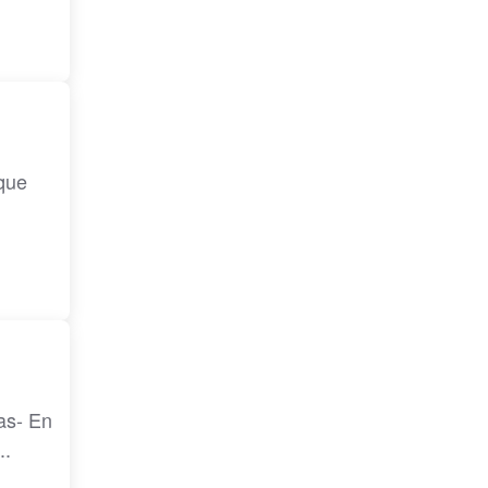
 que
as- En
..