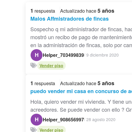
1
5 años
respuesta
Actualizado hace
Malos Affmistradores de fincas
Sospecho q mi administrador de fincas, ha
mostró un recibo de pago de mantenimien
en la administración de fincas, solo por cam
H
Helper_703499839
/
9 diciembre 2020
Vender piso
1
5 años
respuesta
Actualizado hace
puedo vender mi casa en concurso de 
Hola, quiero vender mi vivienda. Y tiene u
acreedores. Se puede vender con ello ? Gra
H
Helper_908656997
/
28 agosto 2020
Vender piso