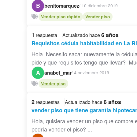
B
benitomarquez
/
10 diciembre 2019
Vender piso rápido
Vender piso
1
6 años
respuesta
Actualizado hace
Requisitos cédula habitabilidad en La R
Hola. Necesito sacar nuevamente la cédula
pide y que requisitos tengo que llevar? Muc
A
anabel_mar
/
4 noviembre 2019
Vender piso
2
6 años
respuestas
Actualizado hace
vender piso que tiene garantia hipotecar
Hola, quisiera vender un piso que compre e
podría vender el piso? ...