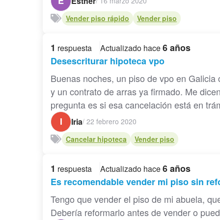
E
Esther
/
16 marzo 2020
Vender piso rápido
Vender piso
1
6 años
respuesta
Actualizado hace
Desescriturar hipoteca vpo
Buenas noches, un piso de vpo en Galicia 
y un contrato de arras ya firmado. Me dicen
pregunta es si esa cancelación está en trámi
I
Iria
/
22 febrero 2020
Cancelar hipoteca
Vender piso
1
6 años
respuesta
Actualizado hace
Es recomendable vender mi piso sin re
Tengo que vender el piso de mi abuela, qu
Debería reformarlo antes de vender o puedo