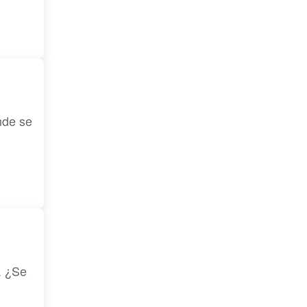
nde se
. ¿Se