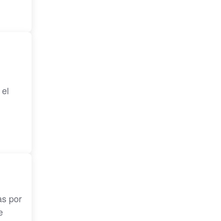
 el
as por
e