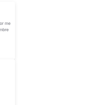
ior me
ombre