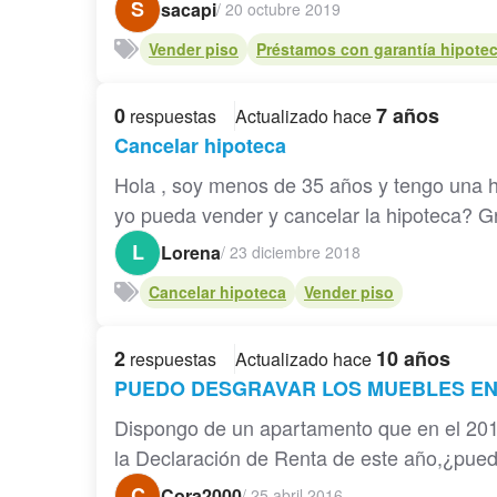
S
sacapi
/
20 octubre 2019
Vender piso
Préstamos con garantía hipotec
0
7 años
respuestas
Actualizado hace
Cancelar hipoteca
Hola , soy menos de 35 años y tengo una h
yo pueda vender y cancelar la hipoteca? Gra
L
Lorena
/
23 diciembre 2018
Cancelar hipoteca
Vender piso
2
10 años
respuestas
Actualizado hace
PUEDO DESGRAVAR LOS MUEBLES EN
Dispongo de un apartamento que en el 201
la Declaración de Renta de este año,¿pued
C
Cora2000
/
25 abril 2016