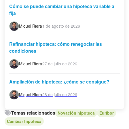
Cómo se puede cambiar una hipoteca variable a
fija
Miquel Riera
1 de agosto de 2026
Refinanciar hipoteca: cómo renegociar las
condiciones
Miquel Riera
27 de julio de 2026
Ampliación de hipoteca: ¿cómo se consigue?
Miquel Riera
28 de julio de 2026
Temas relacionados
Novación hipoteca
Euríbor
Cambiar hipoteca