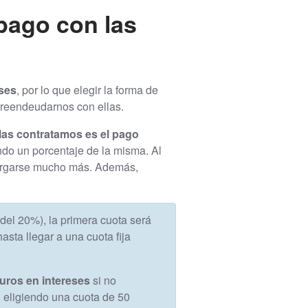
pago con las
eses
, por lo que elegir la forma de
obreendeudarnos con ellas.
as contratamos es el pago
ndo un porcentaje de la misma. Al
alargarse mucho más. Además,
del 20%), la primera cuota será
sta llegar a una cuota fija
uros en intereses
si no
, eligiendo una cuota de 50