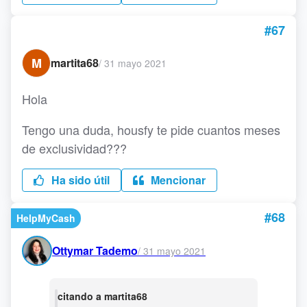
#67
M
martita68
/
31 mayo 2021
Hola
Tengo una duda, housfy te pide cuantos meses
de exclusividad???
Ha sido útil
Mencionar
#68
HelpMyCash
Ottymar Tademo
/
31 mayo 2021
citando a martita68