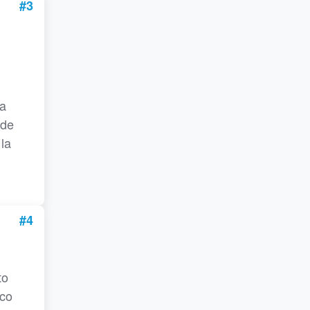
#3
la
 de
la
#4
to
nco