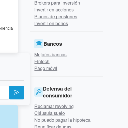
Brokers para inversión
Invertir en acciones
Planes de pensiones
Invertir en bonos
eriencia
Bancos
Mejores bancos
Fintech
Pago móvil
Defensa del
consumidor
Reclamar revolving
Cláusula suelo
No puedo pagar la hipoteca
Reunificar deudas