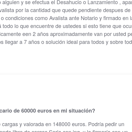
o alguien y se efectua el Desahucio o Lanzamiento , apar
lista por la cantidad que quede pendiente despues de 
e o condiciones como Avalista ante Notario y firmado en l
á todo lo que encuentre de ustedes si esto tiene que ocur
ídicamente een 2 años aproximadamente van por usted p
llegar a 7 años o solución ideal para todos y sobre to
ecario de 60000 euros en mi situación?
e cargas y valorada en 148000 euros. Podría pedir un
enda libre de cargas.Seria con ing, y la firmaría con un