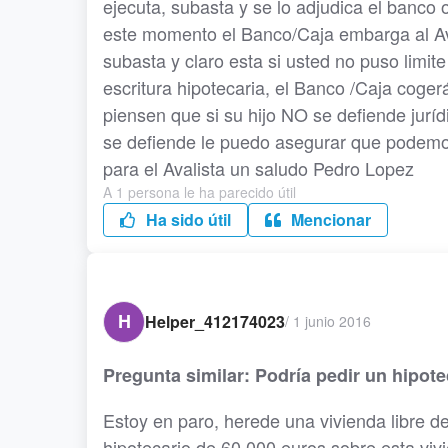
ejecuta, subasta y se lo adjudica el banco 
este momento el Banco/Caja embarga al Ava
subasta y claro esta si usted no puso limit
escritura hipotecaria, el Banco /Caja coger
piensen que si su hijo NO se defiende jur
se defiende le puedo asegurar que podemos 
para el Avalista un saludo Pedro Lopez
A 1 persona le ha parecido útil
Ha sido útil
Mencionar
H
Helper_412174023
/
1 junio 2016
Pregunta similar: Podría pedir un hipot
Estoy en paro, herede una vivienda libre d
hipotecario de 60.000 euros sobre esta vivi