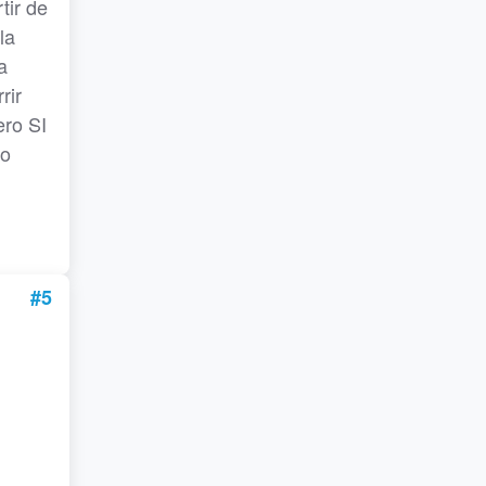
tir de
la
a
rir
ero SI
do
#5