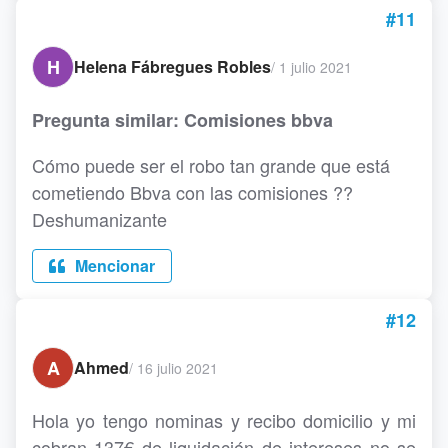
#11
H
Helena Fábregues Robles
/
1 julio 2021
Pregunta similar: Comisiones bbva
Cómo puede ser el robo tan grande que está
cometiendo Bbva con las comisiones ??
Deshumanizante
Mencionar
#12
A
Ahmed
/
16 julio 2021
Hola yo tengo nominas y recibo domicilio y mi
cobran 137€ de liquidación de intereses no se