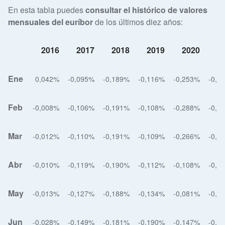
En esta tabla puedes
consultar el histórico de valores
mensuales del euríbor
de los últimos diez años:
2016
2017
2018
2019
2020
2
Ene
0,042%
-0,095%
-0,189%
-0,116%
-0,253%
-0,5
Feb
-0,008%
-0,106%
-0,191%
-0,108%
-0,288%
-0,5
Mar
-0,012%
-0,110%
-0,191%
-0,109%
-0,266%
-0,4
Abr
-0,010%
-0,119%
-0,190%
-0,112%
-0,108%
-0,4
May
-0,013%
-0,127%
-0,188%
-0,134%
-0,081%
-0,4
Jun
-0,028%
-0,149%
-0,181%
-0,190%
-0,147%
-0,4