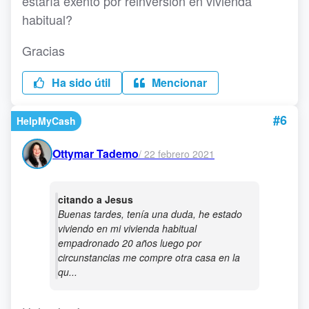
estaría exento por reinversión en vivienda
habitual?
Gracias
Ha sido útil
Mencionar
#6
HelpMyCash
Ottymar Tademo
/
22 febrero 2021
citando a Jesus
Buenas tardes, tenía una duda, he estado
viviendo en mi vivienda habitual
empadronado 20 años luego por
circunstancias me compre otra casa en la
qu...