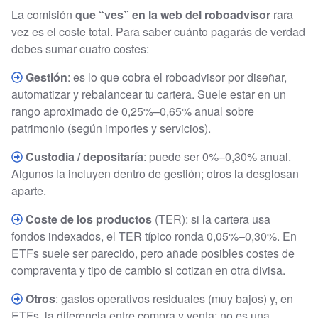
La comisión
que “ves” en la web del roboadvisor
rara
vez es el coste total. Para saber cuánto pagarás de verdad
debes sumar cuatro costes:
Gestión
: es lo que cobra el roboadvisor por diseñar,
automatizar y rebalancear tu cartera. Suele estar en un
rango aproximado de 0,25%–0,65% anual sobre
patrimonio (según importes y servicios).
Custodia / depositaría
: puede ser 0%–0,30% anual.
Algunos la incluyen dentro de gestión; otros la desglosan
aparte.
Coste de los productos
(TER): si la cartera usa
fondos indexados, el TER típico ronda 0,05%–0,30%. En
ETFs suele ser parecido, pero añade posibles costes de
compraventa y tipo de cambio si cotizan en otra divisa.
Otros
: gastos operativos residuales (muy bajos) y, en
ETFs, la diferencia entre compra y venta; no es una