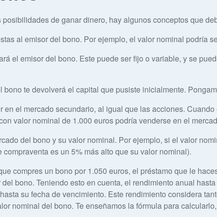
s posibilidades de ganar dinero, hay algunos conceptos que de
stas al emisor del bono. Por ejemplo, el valor nominal podría s
rá el emisor del bono. Este puede ser fijo o variable, y se pue
l bono te devolverá el capital que pusiste inicialmente. Pongam
en el mercado secundario, al igual que las acciones. Cuando e
no con valor nominal de 1.000 euros podría venderse en el merca
ercado del bono y su valor nominal. Por ejemplo, si el valor nom
de compraventa es un 5% más alto que su valor nominal).
ue compres un bono por 1.050 euros, el préstamo que le haces 
 del bono. Teniendo esto en cuenta, el rendimiento anual hasta
hasta su fecha de vencimiento. Este rendimiento considera tant
valor nominal del bono. Te enseñamos la fórmula para calcularl