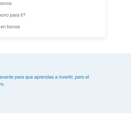
 bonos
ono para ti?
n en bonos
evante para que aprendas a invertir, pero el
ro.