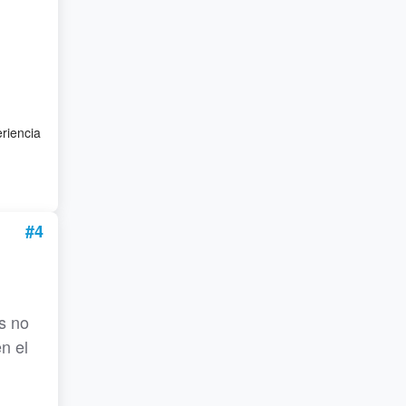
eriencia
#4
s no
en el