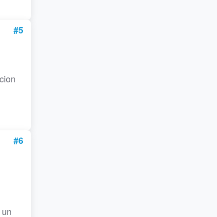
#5
cion
#6
 un