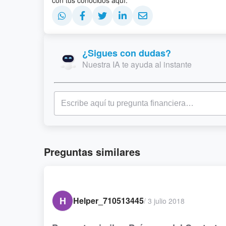
con tus conocidos aquí:
¿Sigues con dudas?
Nuestra IA te ayuda al instante
Preguntas similares
H
Helper_710513445
/
3 julio 2018