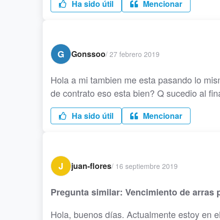
Ha sido útil
Mencionar
G
Gonssoo
/
27 febrero 2019
Hola a mi tambien me esta pasando lo mis
de contrato eso esta bien? Q sucedio al fin
Ha sido útil
Mencionar
J
juan-flores
/
16 septiembre 2019
Pregunta similar: Vencimiento de arras p
Hola, buenos días. Actualmente estoy en e