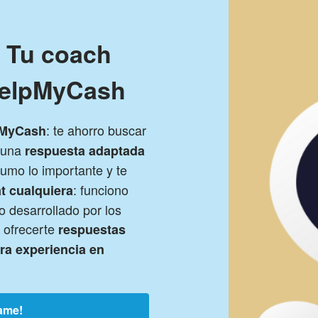
! Tu coach
HelpMyCash
: te ahorro buscar
pMyCash
s una
respuesta adaptada
sumo lo importante y te
: funciono
t cualquiera
 desarrollado por los
 ofrecerte
respuestas
tra experiencia en
ame!