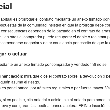
ial
s habitual es prorrogar el contrato mediante un anexo firmado po
 respuestas de la comunidad insisten en que la prórroga debe con
 las consecuencias dependen de lo pactado en el contrato de ar
, en otros el comprador puede recuperar el doble o reclamar p
e recomendarse negociar y dejar constancia por escrito de que l
gar o actuar
 mediante un anexo firmado por comprador y vendedor. Si no se 
financiación
: mira qué dice el contrato sobre la devolución o p
 quién asume el riesgo.
ra es por el banco, por trámites registrales o por fuerza mayor. 
 si es posible, cita notarial o asistencia al notario para acredit
reve y con garantías, pedir al banco acelerar FEIN o tasación, o 