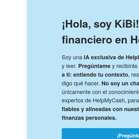
¡Hola, soy KiBi
financiero en 
Soy una
IA exclusiva de Hel
y leer.
y recibirá
Pregúntame
, re
a ti: entiendo tu contexto
digo qué hacer.
No soy un cha
únicamente con el conocimiento
expertos de HelpMyCash, para
fiables y alineadas con nues
finanzas personales.
¡Pregúnt