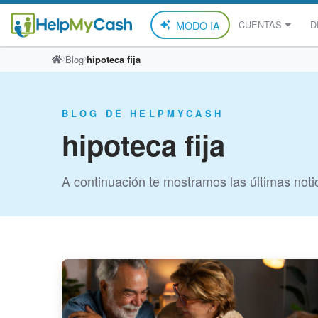
MODO IA
CUENTAS
D
Saltar
Blog
hipoteca fija
al
contenido
BLOG DE HELPMYCASH
hipoteca fija
A continuación te mostramos las últimas notic