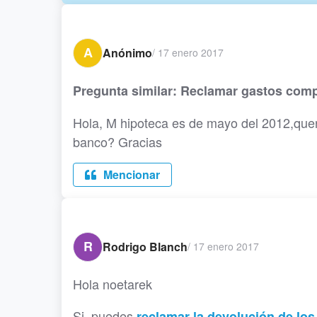
A
Anónimo
/
17 enero 2017
Pregunta similar: Reclamar gastos comp
Hola, M hipoteca es de mayo del 2012,quer
banco? Gracias
Mencionar
R
Rodrigo Blanch
/
17 enero 2017
Hola noetarek
Si, puedes
reclamar la devolución de los