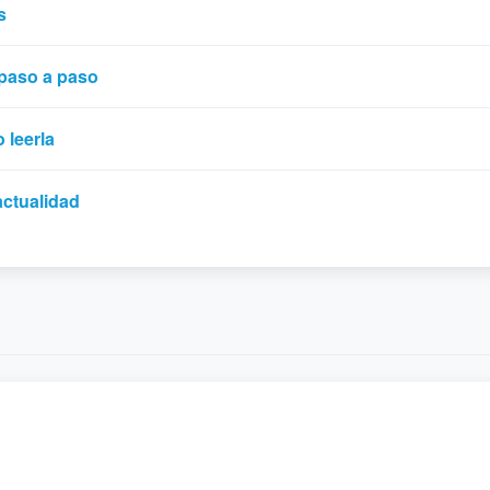
s
paso a paso
 leerla
actualidad