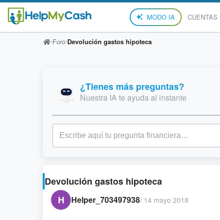
MODO IA
CUENTAS
Foro
Devolución gastos hipoteca
¿Tienes más preguntas?
Nuestra IA te ayuda al instante
Devolución gastos hipoteca
H
Helper_703497938
/
14 mayo 2018