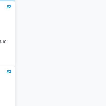
#2
a mi
#3