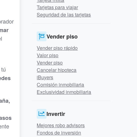
Tarjetas para viajar
Seguridad de las tarjetas
prador
amar
Vender piso
l
Vender piso rápido
Valor piso
Vender piso
 tú
Cancelar hipoteca
iBuyers
edes
Comisión inmobiliaria
Exclusividad inmobiliaria
aña,
Invertir
casos
Mejores robo advisors
ente
Fondos de inversión