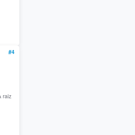
#4
 raiz