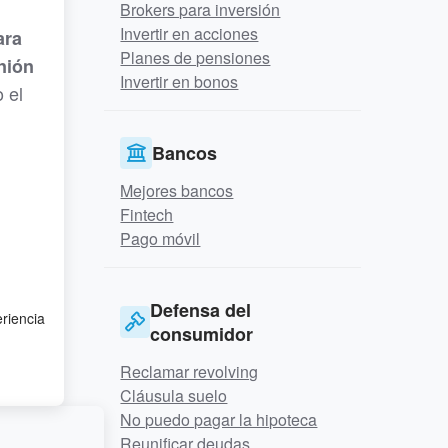
Brokers para inversión
Invertir en acciones
ara
Planes de pensiones
nión
Invertir en bonos
 el
Bancos
Mejores bancos
Fintech
Pago móvil
Defensa del
eriencia
consumidor
Reclamar revolving
Cláusula suelo
No puedo pagar la hipoteca
Reunificar deudas