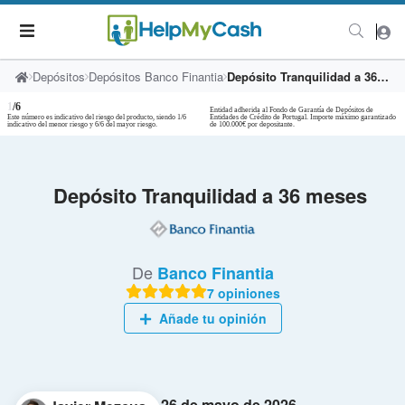
Depósitos
Depósitos Banco Finantia
Depósito Tranquilidad a 36 meses
1
/6
Entidad adherida al Fondo de Garantía de Depósitos de
Este número es indicativo del riesgo del producto, siendo 1/6
Entidades de Crédito de Portugal. Importe máximo garantizado
indicativo del menor riesgo y 6/6 del mayor riesgo.
de 100.000€ por depositante.
Depósito Tranquilidad a 36 meses
De
Banco Finantia
7 opiniones
Añade tu opinión
26 de mayo de 2026