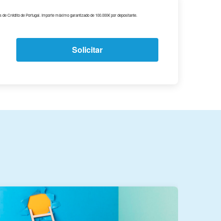
s de Crédito de Portugal. Importe máximo garantizado de 100.000€ por depositante.
Solicitar