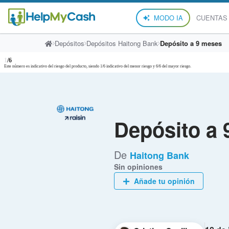
MODO IA
CUENTAS
Depósitos
Depósitos Haitong Bank
Depósito a 9 meses
1
/6
Este número es indicativo del riesgo del producto, siendo 1/6 indicativo del menor riesgo y 6/6 del mayor riesgo.
Depósito a
De
Haitong Bank
Sin opiniones
Añade tu opinión