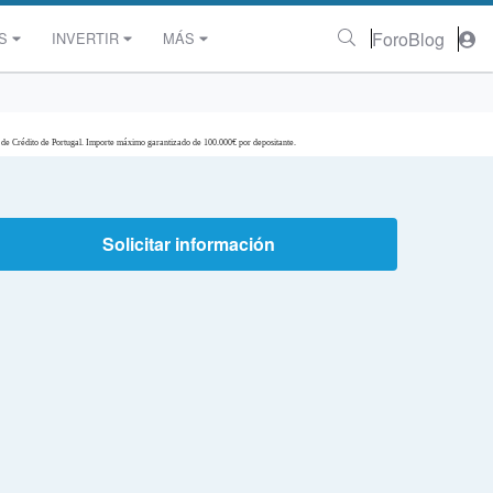
Foro
Blog
S
INVERTIR
MÁS
 de Crédito de Portugal. Importe máximo garantizado de 100.000€ por depositante.
Solicitar información