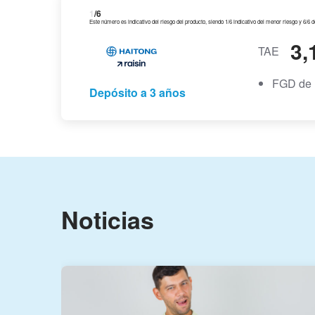
1
/6
Este número es indicativo del riesgo del producto, siendo 1/6 indicativo del menor riesgo y 6/6 
3,
TAE
FGD de 
Depósito a 3 años
Noticias