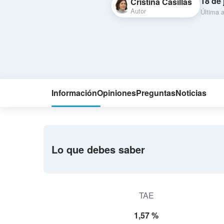
18 de 
Cristina Casillas
Autor
Última a
Información
Opiniones
Preguntas
Noticias
Lo que debes saber
TAE
1,57 %