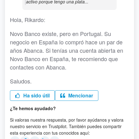
activo porque tengo una plata...
Hola, Rikardo:
Novo Banco existe, pero en Portugal. Su
negocio en España lo compró hace un par de
años Abanca. Si tenías una cuenta abierta en
Novo Banco en España, te recomiendo que
contactes con Abanca.
Saludos.
Ha sido útil
Mencionar
¿Te hemos ayudado?
Si valoras nuestra respuesta, por favor ayúdanos y valora
nuestro servicio en Trustpilot. También puedes compartir
esta experiencia con tus conocidos aquí: