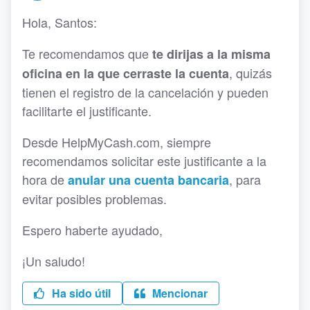
Hola, Santos:
Te recomendamos que
te dirijas a la misma
, quizás
oficina en la que cerraste la cuenta
tienen el registro de la cancelación y pueden
facilitarte el justificante.
Desde HelpMyCash.com, siempre
recomendamos solicitar este justificante a la
hora de
, para
anular una cuenta bancaria
evitar posibles problemas.
Espero haberte ayudado,
¡Un saludo!
Ha sido útil
Mencionar