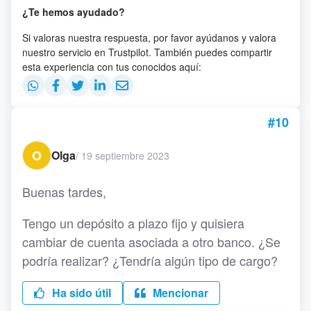
¿Te hemos ayudado?
Si valoras nuestra respuesta, por favor ayúdanos y valora
nuestro servicio en Trustpilot. También puedes compartir
esta experiencia con tus conocidos aquí:
#10
O
Olga
/
19 septiembre 2023
Buenas tardes,
Tengo un depósito a plazo fijo y quisiera
cambiar de cuenta asociada a otro banco. ¿Se
podría realizar? ¿Tendría algún tipo de cargo?
Ha sido útil
Mencionar