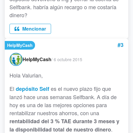
Selfbank. habría algún recargo o me costaría
dinero?
Mencionar
#3
HelpMyCash
HelpMyCash
/
6 octubre 2015
Hola Valurian,
El
es el nuevo plazo fijo que
depósito Self
lanzó hace unas semanas Selfbank. A día de
hoy es una de las mejores opciones para
rentabilizar nuestros ahorros, con una
rentabilidad del 3 % TAE
durante 3 meses y
.
la disponibilidad total de nuestro dinero