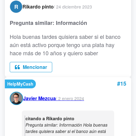
R
Rikardo pinto
/
24 diciembre 2023
Pregunta similar: Información
Hola buenas tardes quisiera saber si el banco
aún está activo porque tengo una plata hay
hace más de 10 años y quiero saber
Mencionar
#15
HelpMyCash
Javier Mezcua
/
2 enero 2024
citando a Rikardo pinto
Pregunta similar: Información Hola buenas
tardes quisiera saber si el banco aún está