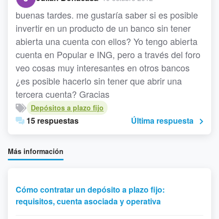
buenas tardes. me gustaría saber si es posible
invertir en un producto de un banco sin tener
abierta una cuenta con ellos? Yo tengo abierta
cuenta en Popular e ING, pero a través del foro
veo cosas muy interesantes en otros bancos
¿es posible hacerlo sin tener que abrir una
tercera cuenta? Gracias
Depósitos a plazo fijo
15 respuestas
Última respuesta
Más información
Cómo contratar un depósito a plazo fijo:
requisitos, cuenta asociada y operativa