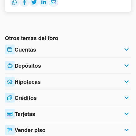
Otros temas del foro
Cuentas
Depósitos
Hipotecas
Créditos
Tarjetas
Vender piso