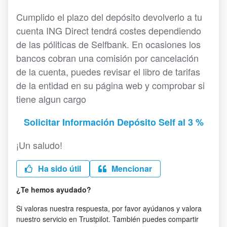
Cumplido el plazo del depósito devolverlo a tu
cuenta ING Direct tendrá costes dependiendo
de las póliticas de Selfbank. En ocasiones los
bancos cobran una comisión por cancelación
de la cuenta, puedes revisar el libro de tarifas
de la entidad en su página web y comprobar si
tiene algun cargo
Solicitar Información Depósito Self al 3 %
¡Un saludo!
Ha sido útil
Mencionar
¿Te hemos ayudado?
Si valoras nuestra respuesta, por favor ayúdanos y valora
nuestro servicio en Trustpilot. También puedes compartir