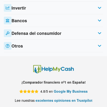
Invertir
Bancos
Defensa del consumidor
Otros
¡Comparador financiero nº1 en España!
4.8/5 en
Google My Business
Lee nuestras
excelentes opiniones en Trustpilot