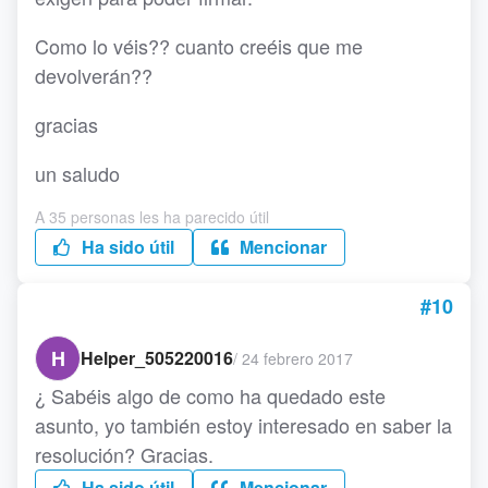
Como lo véis?? cuanto creéis que me
devolverán??
gracias
un saludo
A 35 personas les ha parecido útil
Ha sido útil
Mencionar
#10
H
Helper_505220016
/
24 febrero 2017
¿ Sabéis algo de como ha quedado este
asunto, yo también estoy interesado en saber la
resolución? Gracias.
Ha sido útil
Mencionar