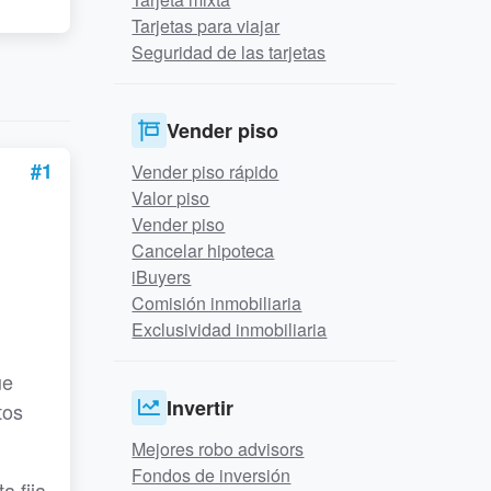
Tarjetas para viajar
Seguridad de las tarjetas
Vender piso
#1
Vender piso rápido
Valor piso
Vender piso
Cancelar hipoteca
iBuyers
Comisión inmobiliaria
Exclusividad inmobiliaria
ue
Invertir
tos
Mejores robo advisors
Fondos de inversión
a fija