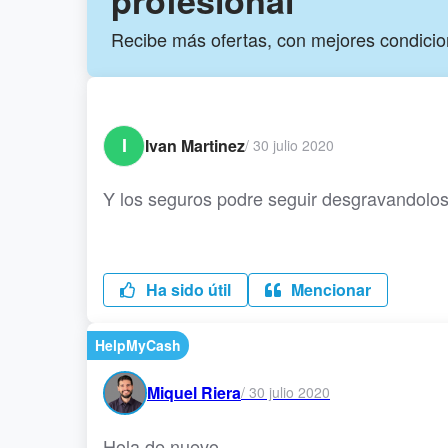
Recibe más ofertas, con mejores condici
I
Ivan Martinez
/
30 julio 2020
Y los seguros podre seguir desgravandolo
Ha sido útil
Mencionar
HelpMyCash
Miquel Riera
/
30 julio 2020
Hola de nuevo.