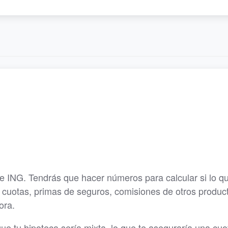
e ING. Tendrás que hacer números para calcular si lo q
do cuotas, primas de seguros, comisiones de otros produc
hora.
tu hipoteca sería mixta, lo que te aseguraría una cuot