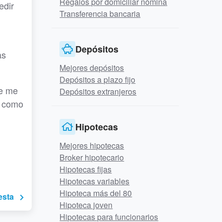
Regalos por domiciliar nómina
edir
Transferencia bancaria
Depósitos
as
Mejores depósitos
Depósitos a plazo fijo
ue me
Depósitos extranjeros
a como
Hipotecas
Mejores hipotecas
Broker hipotecario
Hipotecas fijas
Hipotecas variables
Hipoteca más del 80
esta
Hipoteca joven
Hipotecas para funcionarios