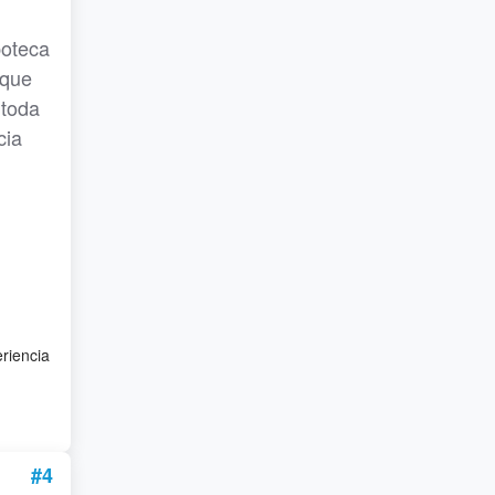
poteca
 que
 toda
cia
eriencia
#4