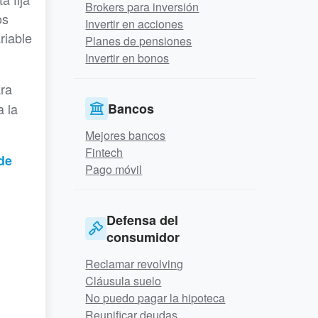
Brokers para inversión
os
Invertir en acciones
riable
Planes de pensiones
Invertir en bonos
ra
a la
Bancos
Mejores bancos
Fintech
 de
Pago móvil
Defensa del
consumidor
Reclamar revolving
Cláusula suelo
No puedo pagar la hipoteca
Reunificar deudas