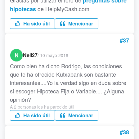
Gracias por utilizar el foro de
preguntas sobre
de HelpMyCash.com
hipotecas
Ha sido útil
Mencionar
#37
N
Neli27
/
10 mayo 2016
Como bien ha dicho Rodrigo, las condiciones
que te ha ofrecido Kutxabank son bastante
interesantes....Yo la verdad sigo en duda sobre
si escoger Hipoteca Fija o Variable.... ¿Alguna
opinión?
A 2 personas les ha parecido útil
Ha sido útil
Mencionar
#38