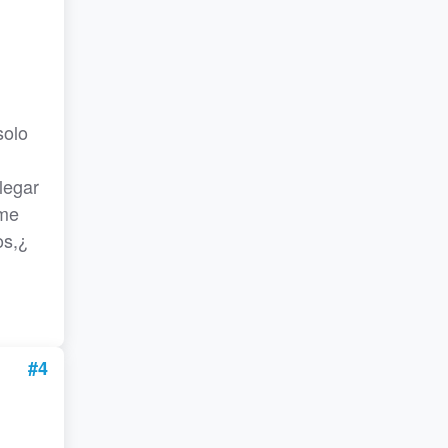
solo
n
legar
 me
os,¿
#4