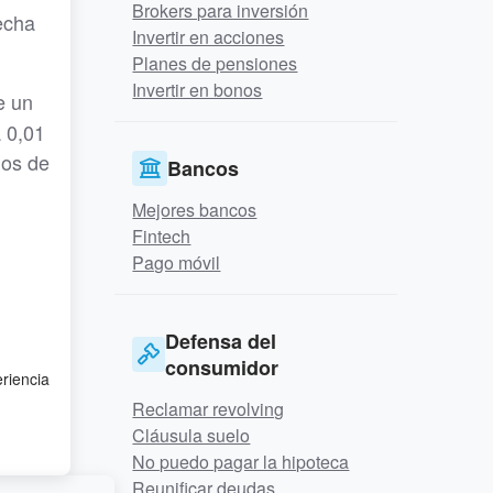
Brokers para inversión
fecha
Invertir en acciones
Planes de pensiones
Invertir en bonos
e un
a 0,01
dos de
Bancos
Mejores bancos
Fintech
Pago móvil
Defensa del
consumidor
eriencia
Reclamar revolving
Cláusula suelo
No puedo pagar la hipoteca
Reunificar deudas