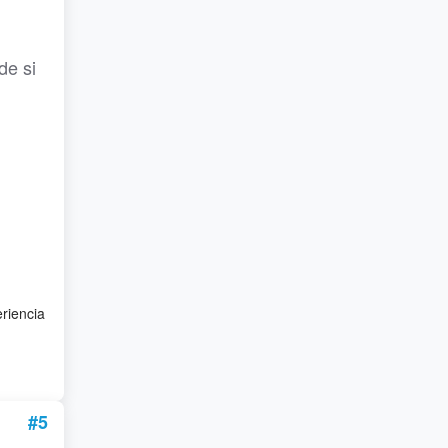
e si
eriencia
#5