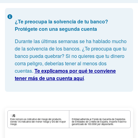
¿Te preocupa la solvencia de tu banco?
Protégete con una segunda cuenta
Durante las últimas semanas se ha hablado mucho
de la solvencia de los bancos. ¿Te preocupa que tu
banco pueda quebrar? Si no quieres que tu dinero
corra peligro, deberías tener al menos dos
cuentas.
Te explicamos por qué te conviene
tener más de una cuenta aquí
.
1
/6
Este número es indicativo del riesgo del producto,
Entidad adherida al Fondo de Garantía de Depósitos
siendo 1/6 indicativo del menor riesgo y 6/6 del mayor
de Entidades de Crédito de España. Importe máximo
riesgo.
garantizado de 100.000€ por depositante.