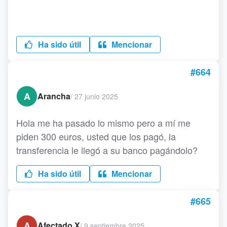
Ha sido útil
Mencionar
#664
A
Arancha
/
27 junio 2025
Hola me ha pasado lo mismo pero a mí me
piden 300 euros, usted que los pagó, la
transferencia le llegó a su banco pagándolo?
Ha sido útil
Mencionar
#665
A
Afectado X
/
9 septiembre 2025