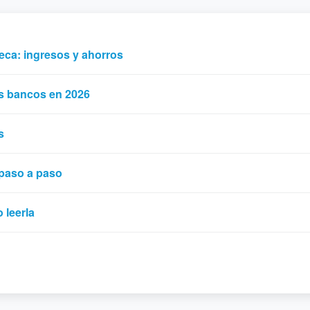
eca: ingresos y ahorros
os bancos en 2026
s
paso a paso
 leerla