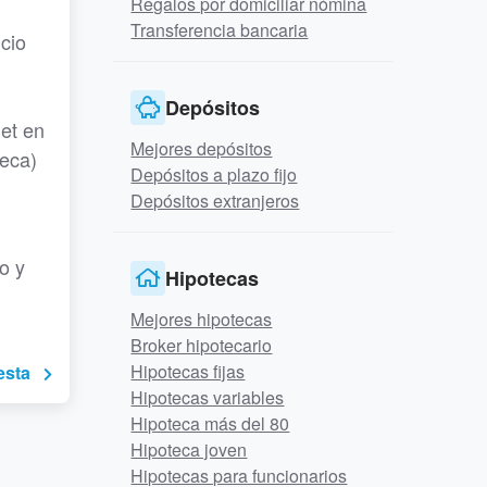
Regalos por domiciliar nómina
Transferencia bancaria
cio
Depósitos
et en
Mejores depósitos
teca)
Depósitos a plazo fijo
Depósitos extranjeros
o y
Hipotecas
Mejores hipotecas
Broker hipotecario
Hipotecas fijas
esta
Hipotecas variables
Hipoteca más del 80
Hipoteca joven
Hipotecas para funcionarios