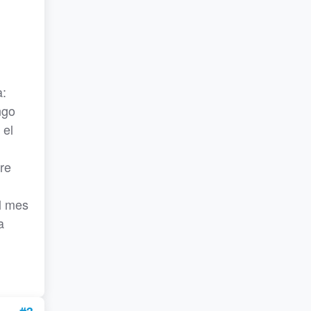
a:
ngo
 el
bre
l mes
a