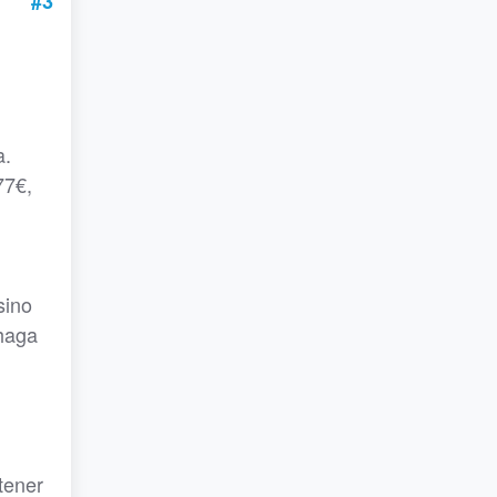
#3
a.
77€,
sino
 haga
tener