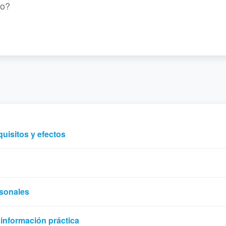
mo?
uisitos y efectos
rsonales
 información práctica