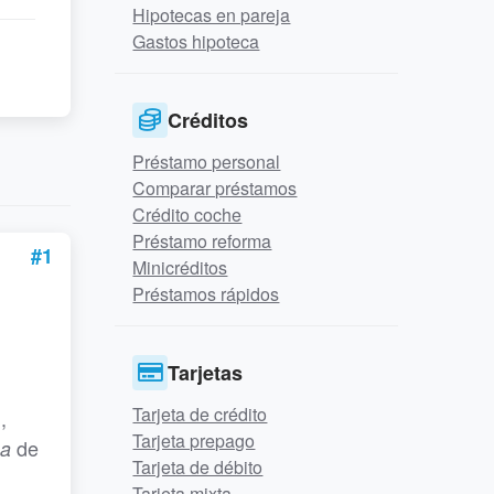
Hipotecas en pareja
Gastos hipoteca
Créditos
Préstamo personal
Comparar préstamos
Crédito coche
Préstamo reforma
#1
Minicréditos
Préstamos rápidos
Tarjetas
Tarjeta de crédito
,
Tarjeta prepago
de
ña
Tarjeta de débito
Tarjeta mixta