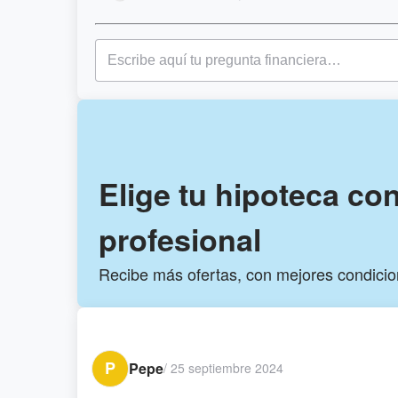
Elige tu hipoteca co
profesional
Recibe más ofertas, con mejores condici
P
Pepe
/
25 septiembre 2024