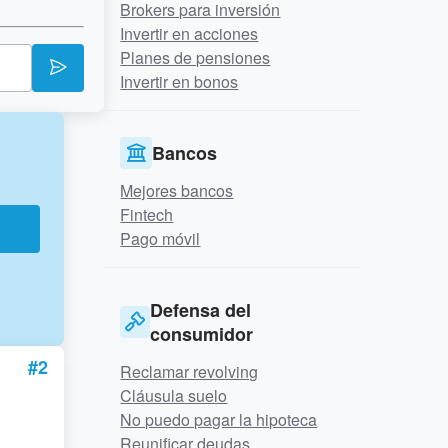
Brokers para inversión
Invertir en acciones
Planes de pensiones
Invertir en bonos
Bancos
Mejores bancos
Fintech
r
Pago móvil
Defensa del
consumidor
#2
Reclamar revolving
Cláusula suelo
No puedo pagar la hipoteca
Reunificar deudas