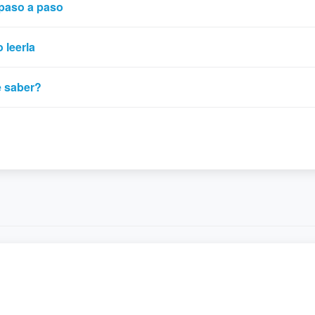
paso a paso
 leerla
e saber?