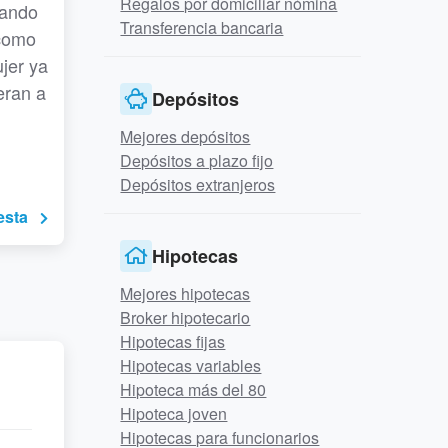
Regalos por domiciliar nómina
dando
Transferencia bancaria
 como
ujer ya
eran a
Depósitos
Mejores depósitos
Depósitos a plazo fijo
Depósitos extranjeros
esta
Hipotecas
Mejores hipotecas
Broker hipotecario
Hipotecas fijas
Hipotecas variables
Hipoteca más del 80
Hipoteca joven
Hipotecas para funcionarios