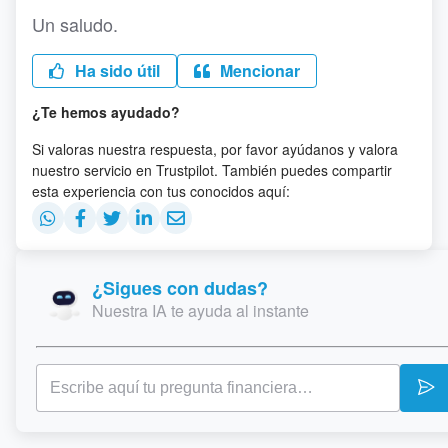
Un saludo.
Ha sido útil
Mencionar
¿Te hemos ayudado?
Si valoras nuestra respuesta, por favor ayúdanos y valora
nuestro servicio en Trustpilot. También puedes compartir
esta experiencia con tus conocidos aquí:
¿Sigues con dudas?
Nuestra IA te ayuda al instante