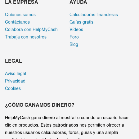
LA EMPRESA
AYUDA
Quiénes somos
Calculadoras financieras
Contáctanos
Guías gratis
Colabora con HelpMyCash
Vídeos
Trabaja con nosotros
Foro
Blog
LEGAL
Aviso legal
Privacidad
Cookies
¿CÓMO GANAMOS DINERO?
HelpMyCash gana dinero al mostrar o cuando un usuario hace
clic en productos. Estos patrocinados nos permiten ofrecer a
nuestros usuarios calculadoras, foros, guías y una amplia