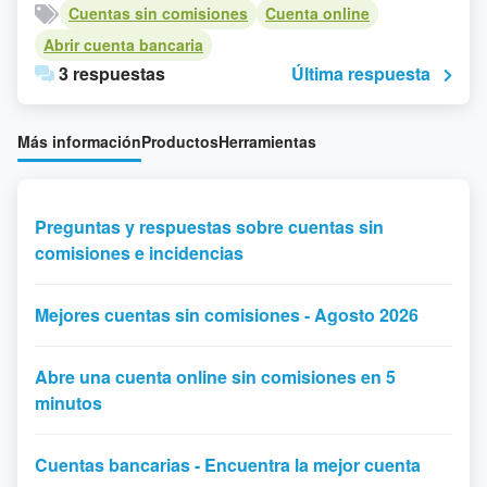
Cuentas sin comisiones
Cuenta online
Abrir cuenta bancaria
3 respuestas
Última respuesta
Más información
Productos
Herramientas
Preguntas y respuestas sobre cuentas sin
comisiones e incidencias
Mejores cuentas sin comisiones - Agosto 2026
Abre una cuenta online sin comisiones en 5
minutos
Cuentas bancarias - Encuentra la mejor cuenta