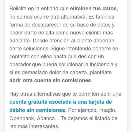
Solicita en la entidad que
,
eliminen tus datos
no se nos ocurre otra alternativa. Es la única
forma de desaparecer de su base de datos y
poder darte de alta como nuevo cliente más
adelante. Desde atención al cliente deberían
darte soluciones. Sigue intentando ponerte en
contacto con ellos hasta que des con un
operador que pueda solucionar la incidencia y,
si es demasiado dolor de cabeza, plantéate
.
abrir otra cuenta sin comisiones
Hay otras alternativas que te permiten abrir una
cuenta gratuita asociada a una tarjeta de
. Por ejemplo, imagin,
débito sin comisiones
Openbank, Abanca... Te dejamos el listado de
las más interesantes.