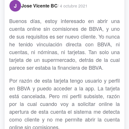
J
Jose Vicente BC
/
4 octubre 2021
Buenos días, estoy interesado en abrir una
cuenta online sin comisiones de BBVA, y uno
de sus requisitos es ser nuevo cliente. Yo nunca
he tenido vinculación directa con BBVA, ni
cuentas, ni nóminas, ni tarjetas. Tan solo una
tarjeta de un supermercado, detrás de la cual
parece ser estaba la financiera de BBVA.
Por razón de esta tarjeta tengo usuario y perfil
en BBVA y puedo acceder a la app. La tarjeta
está cancelada. Pero mi perfil subsiste, razón
por la cual cuando voy a solicitar online la
apertura de esta cuenta el sistema me detecta
como cliente y no me permite abrir la cuenta
online sin comisiones.