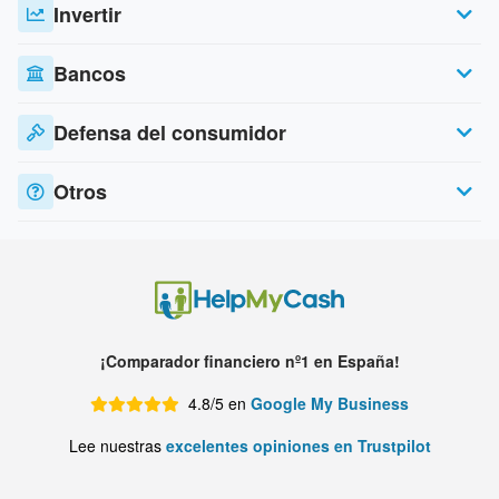
Invertir
Bancos
Defensa del consumidor
Otros
¡Comparador financiero nº1 en España!
4.8/5 en
Google My Business
Lee nuestras
excelentes opiniones en Trustpilot