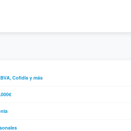
BBVA, Cofidis y más
.000€
enta
rsonales