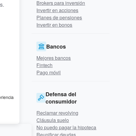
Brokers para inversión
s.
Invertir en acciones
Planes de pensiones
Invertir en bonos
Bancos
Mejores bancos
Fintech
Pago móvil
Defensa del
eriencia
consumidor
Reclamar revolving
Cláusula suelo
No puedo pagar la hipoteca
Reunificar deudas