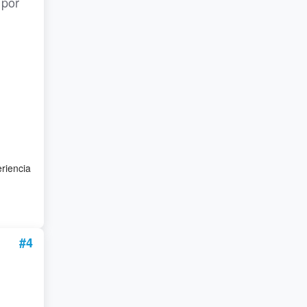
 por
eriencia
#4