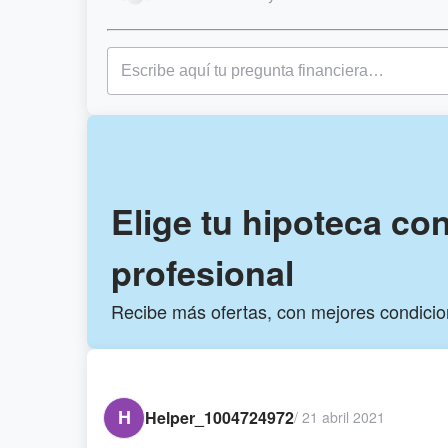
Elige tu hipoteca co
profesional
Recibe más ofertas, con mejores condici
H
Helper_1004724972
/
21 abril 2021