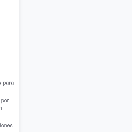
s para
 por
n
ciones