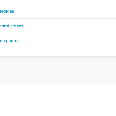
medidas
 condiciones
mo pararla