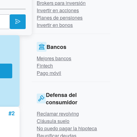
Brokers para inversión
Invertir en acciones
Planes de pensiones
Invertir en bonos
Bancos
Mejores bancos
Fintech
r
Pago móvil
Defensa del
consumidor
#2
Reclamar revolving
Cláusula suelo
No puedo pagar la hipoteca
Reunificar deudas