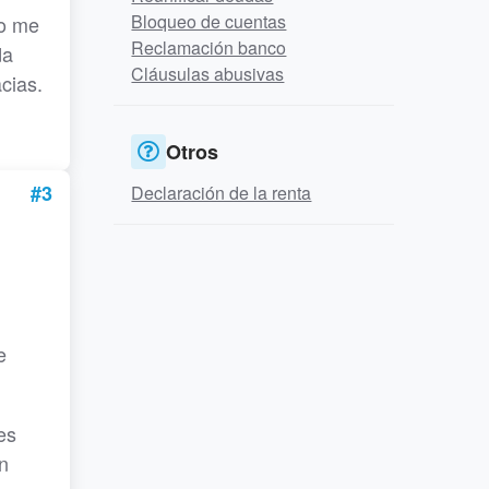
Bloqueo de cuentas
no me
Reclamación banco
da
Cláusulas abusivas
cias.
Otros
#3
Declaración de la renta
e
es
n