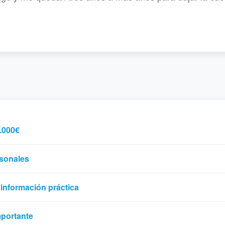
.000€
rsonales
 información práctica
mportante