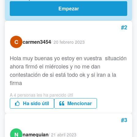
Empezar
#2
C
carmen3454
/
20 febrero 2023
Hola muy buenas yo estoy en vuestra situación
ahora firmó el miércoles y no me dan
contestación de si está todo ok y si iran a la
firma
A 4 personas les ha parecido útil
Ha sido útil
Mencionar
#3
N
namequian
/
21 abril 2023