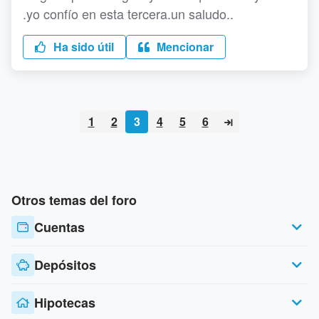
.yo confío en esta tercera.un saludo..
Ha sido útil
Mencionar
1
2
3
4
5
6
Otros temas del foro
Cuentas
Depósitos
Hipotecas