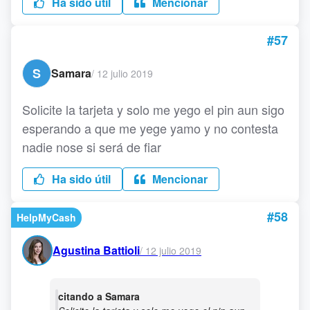
Ha sido útil
Mencionar
#57
S
Samara
/
12 julio 2019
Solicite la tarjeta y solo me yego el pin aun sigo
esperando a que me yege yamo y no contesta
nadie nose si será de fiar
Ha sido útil
Mencionar
#58
HelpMyCash
Agustina Battioli
/
12 julio 2019
citando a Samara