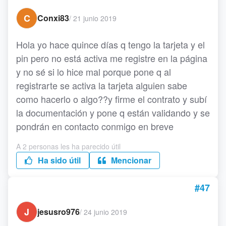
C
Conxi83
/
21 junio 2019
Hola yo hace quince días q tengo la tarjeta y el
pin pero no está activa me registre en la página
y no sé si lo hice mal porque pone q al
registrarte se activa la tarjeta alguien sabe
como hacerlo o algo??y firme el contrato y subí
la documentación y pone q están validando y se
pondrán en contacto conmigo en breve
A 2 personas les ha parecido útil
Ha sido útil
Mencionar
#47
J
jesusro976
/
24 junio 2019