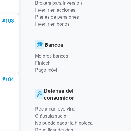
Brokers para inversión
Invertir en acciones
Planes de pensiones
#103
Invertir en bonos
Bancos
Mejores bancos
Fintech
Pago móvil
#104
Defensa del
consumidor
Reclamar revolving
Cláusula suelo
No puedo pagar la hipoteca
Reunificar deudas