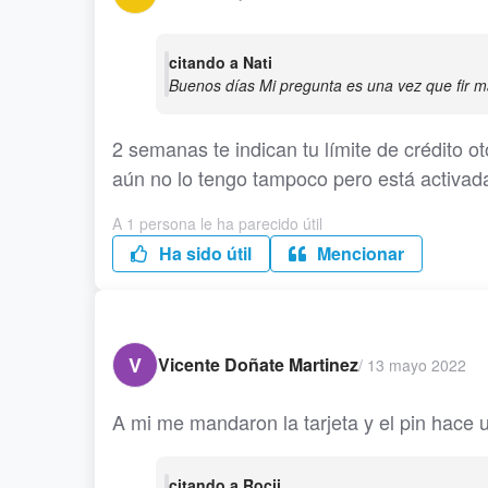
citando a Nati
Buenos días Mi pregunta es una vez que fir m
2 semanas te indican tu límite de crédito o
aún no lo tengo tampoco pero está activa
A 1 persona le ha parecido útil
Ha sido útil
Mencionar
V
Vicente Doñate Martinez
/
13 mayo 2022
A mi me mandaron la tarjeta y el pin hace 
citando a Rocii