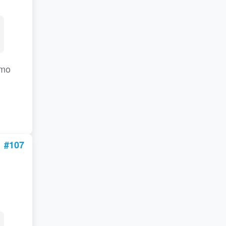
imo
#107