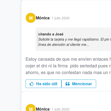
M
Mónica
/
1 julio 2020
citando a José
Solicité la tarjeta y me llegó rapidísimo. El p
línea de atención al cliente me...
Estoy cansada de que me envíen enlaces fa
cojer el dni ni la firma pido seriedad pue
ahorro, es que no contestan nada mas un 
Ha sido útil
Mencionar
M
Mónica
/
1 julio 2020