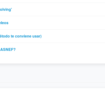
olving'
eleos
étodo te conviene usar)
on ASNEF?