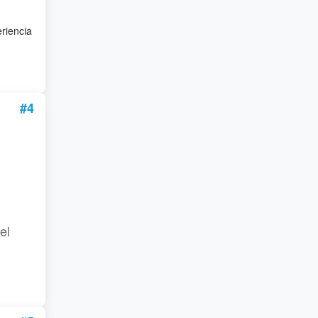
eriencia
#4
el