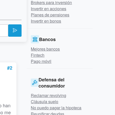
Brokers para inversión
Invertir en acciones
Planes de pensiones
Invertir en bonos
Bancos
Mejores bancos
Fintech
Pago móvil
#2
Defensa del
consumidor
Reclamar revolving
Cláusula suelo
lo han
No puedo pagar la hipoteca
nco me
Reunificar deudas