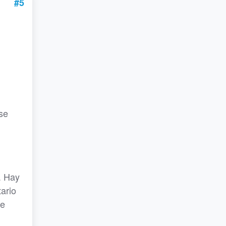
#5
 se
. Hay
ario
de