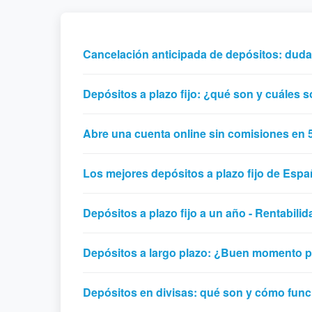
Cancelación anticipada de depósitos: dudas
Depósitos a plazo fijo: ¿qué son y cuáles 
Abre una cuenta online sin comisiones en 
Los mejores depósitos a plazo fijo de Esp
Depósitos a plazo fijo a un año - Rentabili
Depósitos a largo plazo: ¿Buen momento pa
Depósitos en divisas: qué son y cómo fun