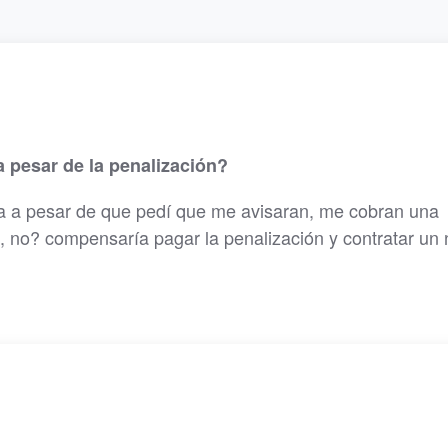
a pesar de la penalización?
a a pesar de que pedí que me avisaran, me cobran una
s, no? compensaría pagar la penalización y contratar un