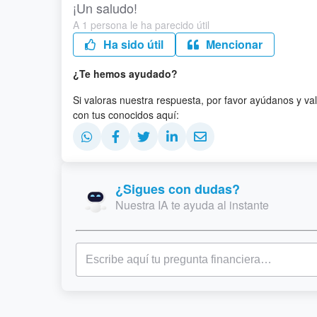
¡Un saludo!
A 1 persona le ha parecido útil
Ha sido útil
Mencionar
¿Te hemos ayudado?
Si valoras nuestra respuesta, por favor ayúdanos y va
con tus conocidos aquí:
¿Sigues con dudas?
Nuestra IA te ayuda al instante