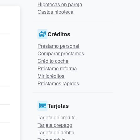
Hipotecas en pareja
Gastos hipoteca
Créditos
Préstamo personal
Comparar préstamos
Crédito coche
Préstamo reforma
Minicréditos
Préstamos rápidos
Tarjetas
Tarjeta de crédito
Tarjeta prepago
Tarjeta de débito
Tarjeta mixta