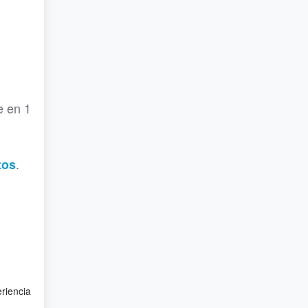
e en 1
.
tos
eriencia