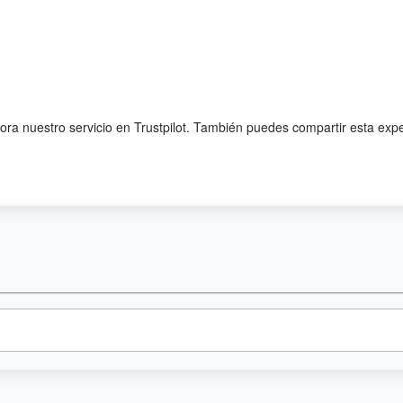
lora nuestro servicio en Trustpilot. También puedes compartir esta exp