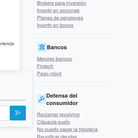
Brokers para inversión
Invertir en acciones
Planes de pensiones
Invertir en bonos
eriencia
Bancos
Mejores bancos
Fintech
Pago móvil
Defensa del
consumidor
Reclamar revolving
Cláusula suelo
No puedo pagar la hipoteca
Reunificar deudas