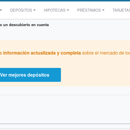
DEPÓSITOS
HIPOTECAS
PRÉSTAMOS
TARJETA
go un descubierto en cuenta
s
información actualizada y completa
sobre el mercado de lo
Ver mejores depósitos