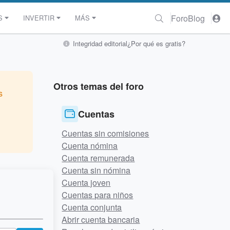
Foro
Blog
S
INVERTIR
MÁS
Integridad editorial
¿Por qué es gratis?
Otros temas del foro
s
Cuentas
Cuentas sin comisiones
Cuenta nómina
Cuenta remunerada
Cuenta sin nómina
Cuenta joven
Cuentas para niños
Cuenta conjunta
Abrir cuenta bancaria