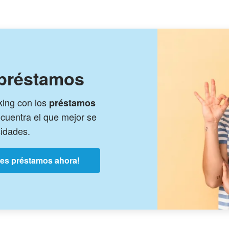
 préstamos
king con los
préstamos
cuentra el que mejor se
sidades.
res préstamos ahora!