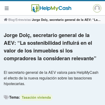
Saltar
Blog
Entrevistas
Jorge Dolç, secretario general de la AEV: “La sostenibilidad influirá en el valor de los inmuebles si los compradores la consideran relevante”
al
contenido
Jorge Dolç, secretario general de la
AEV: “La sostenibilidad influirá en el
valor de los inmuebles si los
compradores la consideran relevante”
El secretario general de la AEV valora para HelpMyCash
el efecto de la nueva regulación sobre las tasaciones
hipotecarias.
Tema:
Tasación vivienda