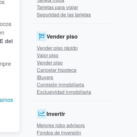
os
Tarjetas para viajar
Seguridad de las tarjetas
pocos
en
Vender piso
E del
Vender piso rápido
Valor piso
Vender piso
mpre
Cancelar hipoteca
iBuyers
Comisión inmobiliaria
Exclusividad inmobiliaria
tamos
Invertir
Mejores robo advisors
Fondos de inversión