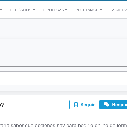
DEPÓSITOS
HIPOTECAS
PRÉSTAMOS
TARJETA
s?
Seguir
Respo
aría saber qué opciones hay para pedirlo online de for