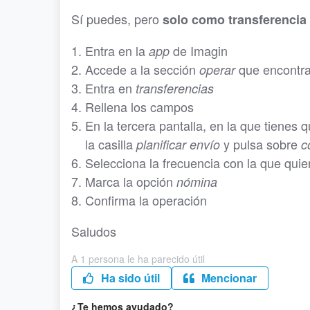
Sí puedes, pero
solo como transferenci
Entra en la
de Imagin
app
Accede a la sección
que encontrar
operar
Entra en
transferencias
Rellena los campos
En la tercera pantalla, en la que tienes 
la casilla
y pulsa sobre
planificar envío
c
Selecciona la frecuencia con la que quier
Marca la opción
nómina
Confirma la operación
Saludos
A 1 persona le ha parecido útil
Ha sido útil
Mencionar
¿Te hemos ayudado?