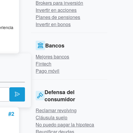
Brokers para inversión
Invertir en acciones
Planes de pensiones
Invertir en bonos
eriencia
Bancos
Mejores bancos
Fintech
Pago móvil
Defensa del
consumidor
Reclamar revolving
#2
Cláusula suelo
No puedo pagar la hipoteca
Reunificar deudas