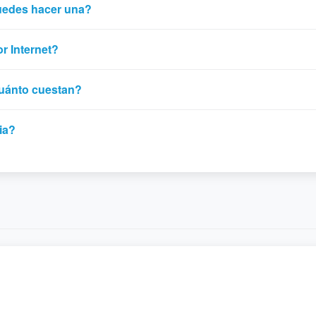
uedes hacer una?
r Internet?
cuánto cuestan?
ia?