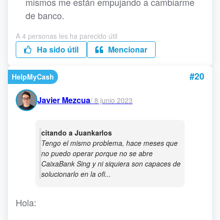
mismos me están empujando a cambiarme
de banco.
A 4 personas les ha parecido útil
Ha sido útil
Mencionar
#20
HelpMyCash
Javier Mezcua
/
8 junio 2023
citando a Juankarlos
Tengo el mismo problema, hace meses que
no puedo operar porque no se abre
CaixaBank Sing y ni siquiera son capaces de
solucionarlo en la ofi...
Hola: