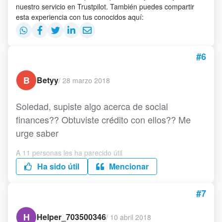
nuestro servicio en Trustpilot. También puedes compartir
esta experiencia con tus conocidos aquí:
#6
B
Betyy
/
28 marzo 2018
Soledad, supiste algo acerca de social
finances?? Obtuviste crédito con ellos?? Me
urge saber
A 11 personas les ha parecido útil
Ha sido útil
Mencionar
#7
H
Helper_703500346
/
10 abril 2018