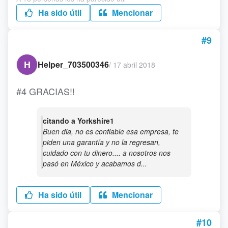
Ha sido útil
Mencionar
#9
H
Helper_703500346
/
17 abril 2018
#4 GRACIAS!!
citando a Yorkshire1
Buen dia, no es confiable esa empresa, te
piden una garantía y no la regresan,
cuidado con tu dinero.... a nosotros nos
pasó en México y acabamos d...
Ha sido útil
Mencionar
#10