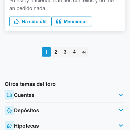
Yo estoy haciendo tramites con ellos y no me
an pedido nada
Ha sido útil
Mencionar
1
2
3
4
Otros temas del foro
Cuentas
Depósitos
Hipotecas