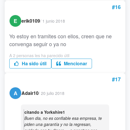
#16
E
erik0109
/
1 junio 2018
Yo estoy en tramites con ellos, creen que ne
convenga seguir o ya no
A 2 personas les ha parecido útil
Ha sido útil
Mencionar
#17
A
Adair10
/
20 julio 2018
citando a Yorkshire1
Buen dia, no es confiable esa empresa, te
piden una garantía y no la regresan,