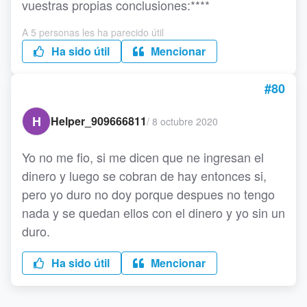
vuestras propias conclusiones:****
A 5 personas les ha parecido útil
Ha sido útil
Mencionar
#80
H
Helper_909666811
/
8 octubre 2020
Yo no me fio, si me dicen que ne ingresan el
dinero y luego se cobran de hay entonces si,
pero yo duro no doy porque despues no tengo
nada y se quedan ellos con el dinero y yo sin un
duro.
Ha sido útil
Mencionar