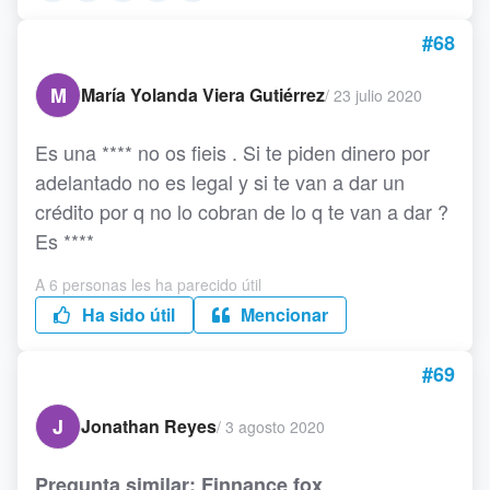
#68
M
María Yolanda Viera Gutiérrez
/
23 julio 2020
Es una **** no os fieis . Si te piden dinero por
adelantado no es legal y si te van a dar un
crédito por q no lo cobran de lo q te van a dar ?
Es ****
A 6 personas les ha parecido útil
Ha sido útil
Mencionar
#69
J
Jonathan Reyes
/
3 agosto 2020
Pregunta similar: Finnance fox